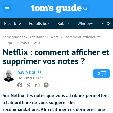
Rechercher
>
Electricité
Forfaits box
Robots
Windows
Freebo
Tomsguide.fr
Actualité
Netflix : comment afficher et
supprimer vos notes ?
Netflix : comment afficher et
supprimer vos notes ?
DAVID DOUÏEB
Com
0
, le 3 mars 2022
Facebook
Twitter
Whatsapp
Reddit
Sur Netflix, les notes que vous attribuez permettent
à l’algorithme de vous suggérer des
recommandations. Afin d’affiner ces dernières, une