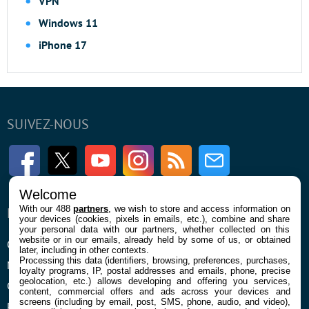
VPN
Windows 11
iPhone 17
SUIVEZ-NOUS
Facebook
Twitter
Youtube
Instagram
RSS
Newsletter
Welcome
With our 488
partners
, we wish to store and access information on
ENTREPRISE
À PROPOS
your devices (cookies, pixels in emails, etc.), combine and share
your personal data with our partners, whether collected on this
website or in our emails, already held by some of us, or obtained
Qui sommes nous
La rédaction
later, including in other contexts.
Processing this data (identifiers, browsing, preferences, purchases,
Mentions légales et CGU
Contact
loyalty programs, IP, postal addresses and emails, phone, precise
geolocation, etc.) allows developing and offering you services,
Confidentialité et Cookies
content, commercial offers and ads across your devices and
screens (including by email, post, SMS, phone, audio, and video),
Préférences cookies