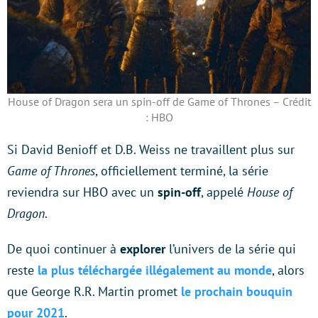
House of Dragon sera un spin-off de Game of Thrones – Crédit
: HBO
Si David Benioff et D.B. Weiss ne travaillent plus sur
Game of Thrones
, officiellement terminé, la série
reviendra sur HBO avec un
spin-off
, appelé
House of
Dragon
.
De quoi continuer à
explorer
l’univers de la série qui
reste
la plus téléchargée illégalement au monde
, alors
que George R.R. Martin promet
le prochain bouquin
pour 2021
.