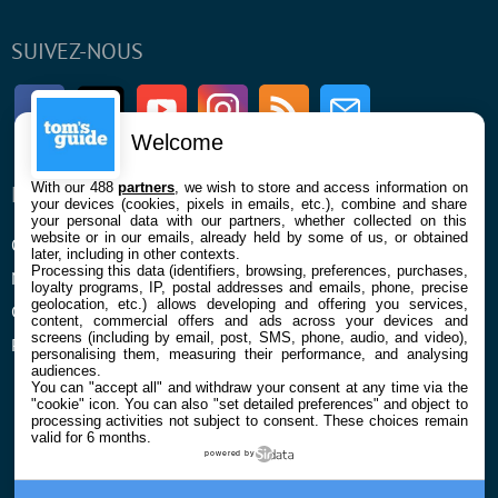
SUIVEZ-NOUS
Facebook
Twitter
Youtube
Instagram
RSS
Newsletter
Welcome
With our 488
partners
, we wish to store and access information on
ENTREPRISE
À PROPOS
your devices (cookies, pixels in emails, etc.), combine and share
your personal data with our partners, whether collected on this
website or in our emails, already held by some of us, or obtained
Qui sommes nous
La rédaction
later, including in other contexts.
Processing this data (identifiers, browsing, preferences, purchases,
Mentions légales et CGU
Contact
loyalty programs, IP, postal addresses and emails, phone, precise
geolocation, etc.) allows developing and offering you services,
Confidentialité et Cookies
content, commercial offers and ads across your devices and
screens (including by email, post, SMS, phone, audio, and video),
Préférences cookies
personalising them, measuring their performance, and analysing
audiences.
You can "accept all" and withdraw your consent at any time via the
"cookie" icon
. You can also "set detailed preferences" and object to
processing activities not subject to consent. These choices remain
valid for 6 months.
powered by
© 2026 Galaxie Media Tous droits réservés