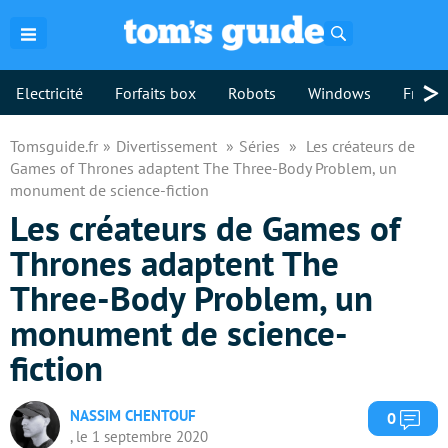
Rechercher
>
Electricité
Forfaits box
Robots
Windows
Freebo
Tomsguide.fr
Divertissement
Séries
Les créateurs de
Games of Thrones adaptent The Three-Body Problem, un
monument de science-fiction
Les créateurs de Games of
Thrones adaptent The
Three-Body Problem, un
monument de science-
fiction
NASSIM CHENTOUF
Com
0
, le 1 septembre 2020