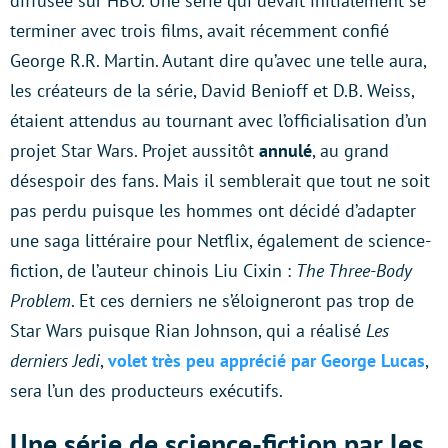
diffusée sur HBO. Une série qui devait initialement se
terminer avec trois films, avait récemment confié
George R.R. Martin. Autant dire qu’avec une telle aura,
les créateurs de la série, David Benioff et D.B. Weiss,
étaient attendus au tournant avec l’officialisation d’un
projet Star Wars. Projet aussitôt
annulé
, au grand
désespoir des fans. Mais il semblerait que tout ne soit
pas perdu puisque les hommes ont décidé d’adapter
une saga littéraire pour Netflix, également de science-
fiction, de l’auteur chinois Liu Cixin :
The Three-Body
Problem
. Et ces derniers ne s’éloigneront pas trop de
Star Wars puisque Rian Johnson, qui a réalisé
Les
derniers Jedi
,
volet très peu apprécié par George Lucas
,
sera l’un des producteurs exécutifs.
Une série de science-fiction par les