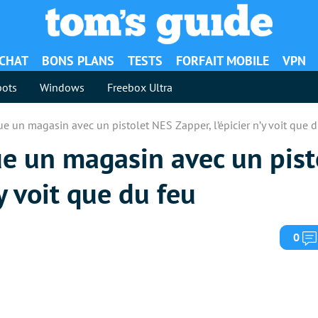
ACHAT
BONS PLANS
TESTS
FORFAIT MOBILE
VPN
ots
Windows
Freebox Ultra
ue un magasin avec un pistolet NES Zapper, l’épicier n’y voit que 
ue un magasin avec un pis
’y voit que du feu
0