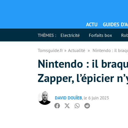
ACTU
GUIDES D’
THÈMES :
Electricité
Forfaits box
Rob
Tomsguide.fr
Actualité
Nintendo : il braq
Nintendo : il braq
Zapper, l’épicier n
DAVID DOUÏEB
, le 6 juin 2023
Facebook
Twitter
Whatsapp
Reddit