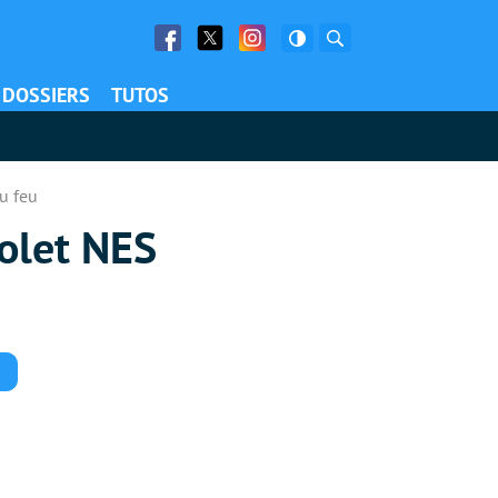
Facebook
Twitter
Facebook
Rechercher
DOSSIERS
TUTOS
du feu
tolet NES
Commentaires