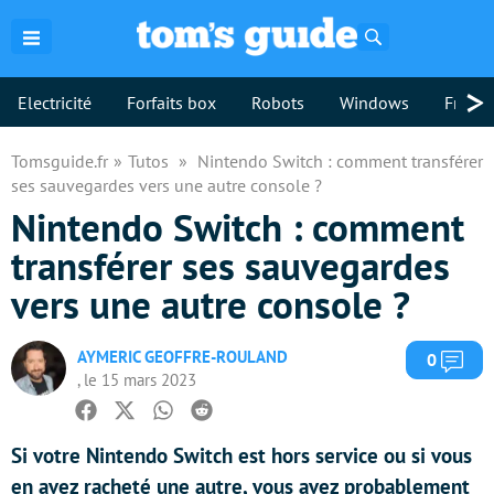
Rechercher
>
Electricité
Forfaits box
Robots
Windows
Freebo
Tomsguide.fr
Tutos
Nintendo Switch : comment transférer
ses sauvegardes vers une autre console ?
Nintendo Switch : comment
transférer ses sauvegardes
vers une autre console ?
AYMERIC GEOFFRE-ROULAND
Com
0
, le 15 mars 2023
Facebook
Twitter
Whatsapp
Reddit
Si votre Nintendo Switch est hors service ou si vous
en avez racheté une autre, vous avez probablement