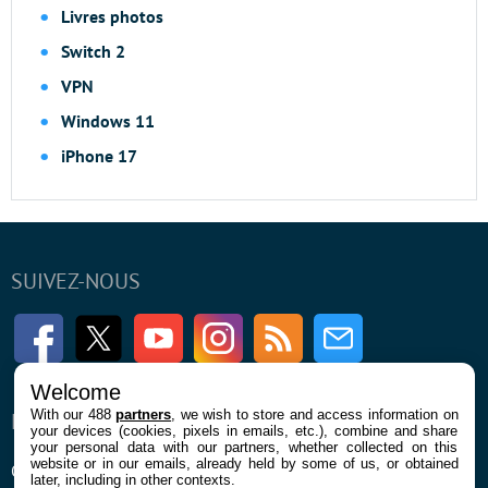
Livres photos
Switch 2
VPN
Windows 11
iPhone 17
SUIVEZ-NOUS
Facebook
Twitter
Youtube
Instagram
RSS
Newsletter
Welcome
With our 488
partners
, we wish to store and access information on
ENTREPRISE
À PROPOS
your devices (cookies, pixels in emails, etc.), combine and share
your personal data with our partners, whether collected on this
website or in our emails, already held by some of us, or obtained
Qui sommes nous
La rédaction
later, including in other contexts.