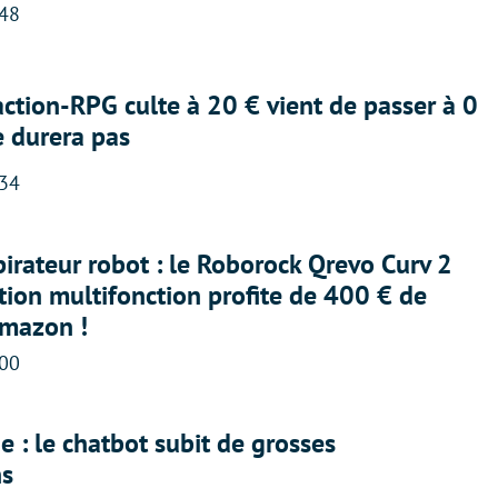
:48
action-RPG culte à 20 € vient de passer à 0
e durera pas
:34
irateur robot : le Roborock Qrevo Curv 2
ation multifonction profite de 400 € de
Amazon !
:00
 : le chatbot subit de grosses
ns