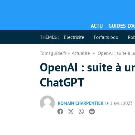
ACTU
GUIDES D’
THÈMES :
Electricité
Forfaits box
Rob
Tomsguide.fr
Actualité
OpenAI : suite à u
OpenAI : suite à un
ChatGPT
ROMAIN CHARPENTIER
, le 1 avril 2023
Facebook
Twitter
Whatsapp
Reddit