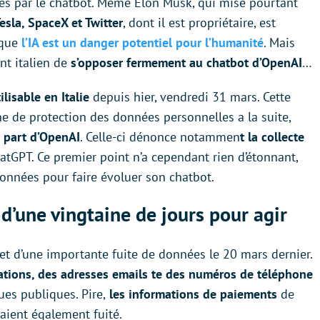
és par le chatbot. Même Elon Musk, qui mise pourtant
esla, SpaceX et Twitter
, dont il est propriétaire, est
 que
l’IA est un danger potentiel pour l’humanité
. Mais
nt italien de
s’opposer fermement au chatbot d’OpenAI
…
ilisable en Italie
depuis hier, vendredi 31 mars. Cette
enne de protection des données personnelles a la suite,
 part d’OpenAI
. Celle-ci dénonce notammen
t la collecte
atGPT. Ce premier point n’a cependant rien d’étonnant,
onnées pour faire évoluer son chatbot.
d’une vingtaine de jours pour agir
bjet d’une importante fuite de données le 20 mars dernier.
tions, des adresses emails te des numéros de téléphone
ues publiques. Pire,
les informations de paiements
de
raient également fuité.