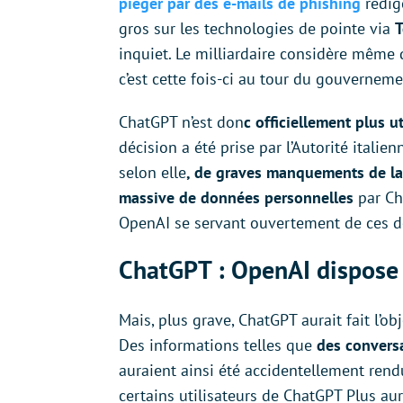
piéger par des e-mails de phishing
rédig
gros sur les technologies de pointe via
T
inquiet. Le milliardaire considère même
c’est cette fois-ci au tour du gouverneme
ChatGPT n’est don
c officiellement plus ut
décision a été prise par l’Autorité itali
selon elle
, de graves manquements de la
massive de données personnelles
par Ch
OpenAI se servant ouvertement de ces d
ChatGPT : OpenAI dispose 
Mais, plus grave, ChatGPT aurait fait l’o
Des informations telles que
des conversa
auraient ainsi été accidentellement rend
certains utilisateurs de ChatGPT Plus au