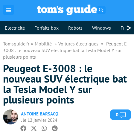
Rechercher
>
Electricité
Forfaits box
Robots
Windows
Freebo
Tomsguide.fr
Mobilité
Voitures électriques
Peugeot E-
3008 : le nouveau SUV électrique bat la Tesla Model Y sur
plusieurs points
Peugeot E-3008 : le
nouveau SUV électrique bat
la Tesla Model Y sur
plusieurs points
ANTOINE BARSACQ
Com
0
, le 12 janvier 2024
Facebook
Twitter
Whatsapp
Reddit