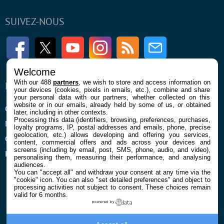
SUIVEZ-NOUS
Facebook
Twitter
Youtube
Instagram
RSS
Newsletter
Welcome
With our 488
partners
, we wish to store and access information on
ENTREPRISE
À PROPOS
your devices (cookies, pixels in emails, etc.), combine and share
your personal data with our partners, whether collected on this
website or in our emails, already held by some of us, or obtained
Qui sommes nous
La rédaction
later, including in other contexts.
Processing this data (identifiers, browsing, preferences, purchases,
Mentions légales et CGU
Contact
loyalty programs, IP, postal addresses and emails, phone, precise
geolocation, etc.) allows developing and offering you services,
Confidentialité et Cookies
content, commercial offers and ads across your devices and
screens (including by email, post, SMS, phone, audio, and video),
Préférences cookies
personalising them, measuring their performance, and analysing
audiences.
You can "accept all" and withdraw your consent at any time via the
"cookie" icon
. You can also "set detailed preferences" and object to
processing activities not subject to consent. These choices remain
valid for 6 months.
powered by
© 2026 Galaxie Media Tous droits réservés