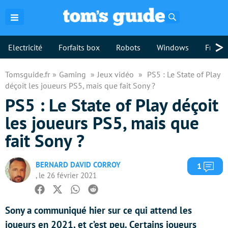
Rechercher
>
Electricité
Forfaits box
Robots
Windows
Freebo
Tomsguide.fr
Gaming
Jeux vidéo
PS5 : Le State of Play
déçoit les joueurs PS5, mais que fait Sony ?
PS5 : Le State of Play déçoit
les joueurs PS5, mais que
fait Sony ?
BERNARD DAVID CORROY
Com
1
, le 26 février 2021
Facebook
Twitter
Whatsapp
Reddit
Sony a communiqué hier sur ce qui attend les
joueurs en 2021, et c’est peu. Certains joueurs