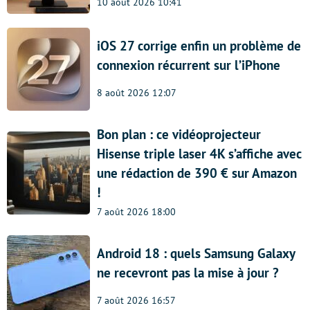
10 août 2026 10:41
iOS 27 corrige enfin un problème de
connexion récurrent sur l’iPhone
8 août 2026 12:07
Bon plan : ce vidéoprojecteur
Hisense triple laser 4K s’affiche avec
une rédaction de 390 € sur Amazon
!
7 août 2026 18:00
Android 18 : quels Samsung Galaxy
ne recevront pas la mise à jour ?
7 août 2026 16:57