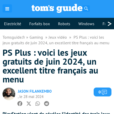
Rechercher
>
Electricité
Forfaits box
Robots
Windows
Freebo
Tomsguide.fr
Gaming
Jeux vidéo
PS Plus : voici les
jeux gratuits de juin 2024, un excellent titre français au menu
PS Plus : voici les jeux
gratuits de juin 2024, un
excellent titre français au
menu
JASON FILANKEMBO
Com
0
, le 28 mai 2024
Facebook
Twitter
Whatsapp
Reddit