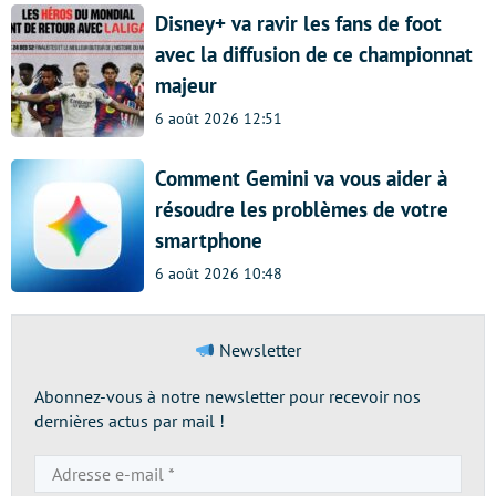
Disney+ va ravir les fans de foot
avec la diffusion de ce championnat
majeur
6 août 2026 12:51
Comment Gemini va vous aider à
résoudre les problèmes de votre
smartphone
6 août 2026 10:48
Newsletter
Abonnez-vous à notre newsletter pour recevoir nos
dernières actus par mail !
Adresse
e-