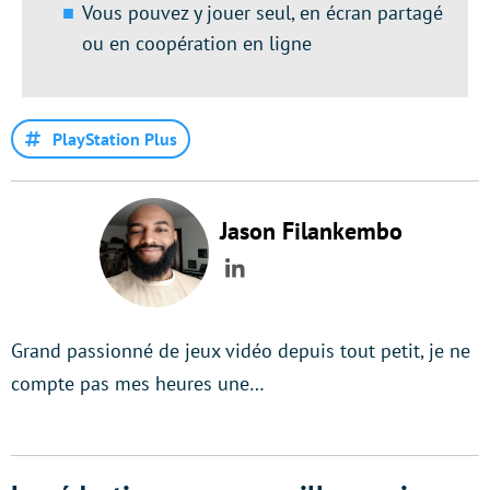
Vous pouvez y jouer seul, en écran partagé
ou en coopération en ligne
PlayStation Plus
Jason Filankembo
LinkedIn
Grand passionné de jeux vidéo depuis tout petit, je ne
compte pas mes heures une…