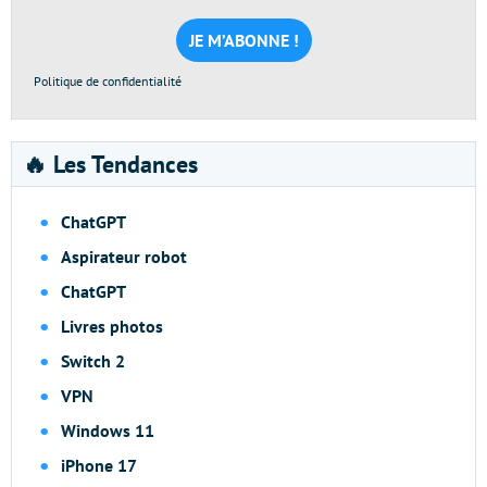
mail
*
Politique de confidentialité
🔥 Les Tendances
ChatGPT
Aspirateur robot
ChatGPT
Livres photos
Switch 2
VPN
Windows 11
iPhone 17