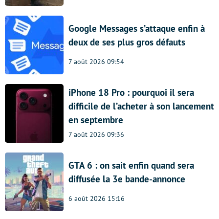
Google Messages s’attaque enfin à
deux de ses plus gros défauts
7 août 2026 09:54
iPhone 18 Pro : pourquoi il sera
difficile de l’acheter à son lancement
en septembre
7 août 2026 09:36
GTA 6 : on sait enfin quand sera
diffusée la 3e bande-annonce
6 août 2026 15:16