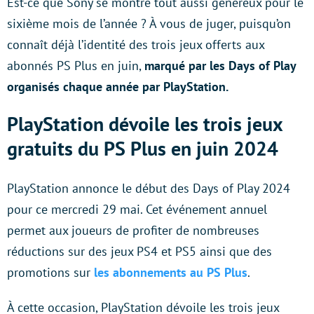
Est-ce que Sony se montre tout aussi généreux pour le
sixième mois de l’année ? À vous de juger, puisqu’on
connaît déjà l’identité des trois jeux offerts aux
abonnés PS Plus en juin,
marqué par les Days of Play
organisés chaque année par PlayStation.
PlayStation dévoile les trois jeux
gratuits du PS Plus en juin 2024
PlayStation annonce le début des Days of Play 2024
pour ce mercredi 29 mai. Cet événement annuel
permet aux joueurs de profiter de nombreuses
réductions sur des jeux PS4 et PS5 ainsi que des
promotions sur
les abonnements au PS Plus
.
À cette occasion, PlayStation dévoile les trois jeux