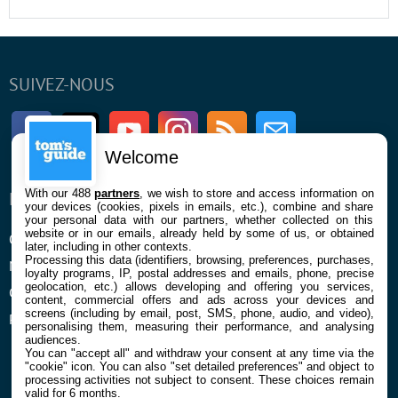
SUIVEZ-NOUS
Facebook
Twitter
Youtube
Instagram
RSS
Newsletter
Welcome
With our 488
partners
, we wish to store and access information on
ENTREPRISE
À PROPOS
your devices (cookies, pixels in emails, etc.), combine and share
your personal data with our partners, whether collected on this
website or in our emails, already held by some of us, or obtained
Qui sommes nous
La rédaction
later, including in other contexts.
Processing this data (identifiers, browsing, preferences, purchases,
Mentions légales et CGU
Contact
loyalty programs, IP, postal addresses and emails, phone, precise
geolocation, etc.) allows developing and offering you services,
Confidentialité et Cookies
content, commercial offers and ads across your devices and
screens (including by email, post, SMS, phone, audio, and video),
Préférences cookies
personalising them, measuring their performance, and analysing
audiences.
You can "accept all" and withdraw your consent at any time via the
"cookie" icon
. You can also "set detailed preferences" and object to
processing activities not subject to consent. These choices remain
valid for 6 months.