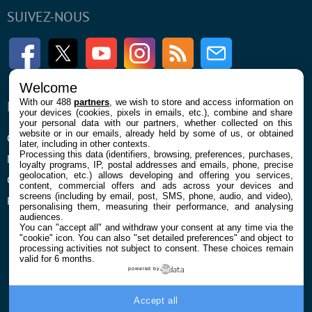
SUIVEZ-NOUS
Facebook
Twitter
Youtube
Instagram
RSS
Newsletter
Welcome
With our 488
partners
, we wish to store and access information on
ENTREPRISE
À PROPOS
your devices (cookies, pixels in emails, etc.), combine and share
your personal data with our partners, whether collected on this
website or in our emails, already held by some of us, or obtained
Qui sommes nous
La rédaction
later, including in other contexts.
Processing this data (identifiers, browsing, preferences, purchases,
Mentions légales et CGU
Contact
loyalty programs, IP, postal addresses and emails, phone, precise
geolocation, etc.) allows developing and offering you services,
Confidentialité et Cookies
content, commercial offers and ads across your devices and
screens (including by email, post, SMS, phone, audio, and video),
Préférences cookies
personalising them, measuring their performance, and analysing
audiences.
You can "accept all" and withdraw your consent at any time via the
"cookie" icon
. You can also "set detailed preferences" and object to
processing activities not subject to consent. These choices remain
valid for 6 months.
powered by
© 2026 Galaxie Media Tous droits réservés
Accept all