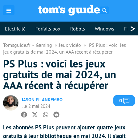
Rechercher
>
Electricité
Forfaits box
Robots
Windows
Freebo
Tomsguide.fr
Gaming
Jeux vidéo
PS Plus : voici les
jeux gratuits de mai 2024, un AAA récent à récupérer
PS Plus : voici les jeux
gratuits de mai 2024, un
AAA récent à récupérer
JASON FILANKEMBO
Com
0
, le 2 mai 2024
Facebook
Twitter
Whatsapp
Reddit
Les abonnés PS Plus peuvent ajouter quatre jeux
gratuits à leur bibliothèque en mai 2024. Il s’agit