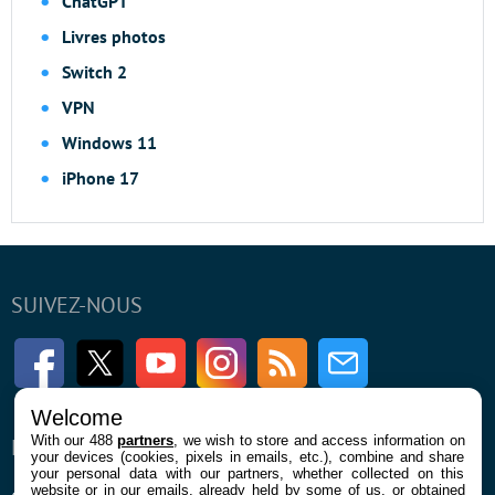
ChatGPT
Livres photos
Switch 2
VPN
Windows 11
iPhone 17
SUIVEZ-NOUS
Facebook
Twitter
Youtube
Instagram
RSS
Newsletter
Welcome
With our 488
partners
, we wish to store and access information on
ENTREPRISE
À PROPOS
your devices (cookies, pixels in emails, etc.), combine and share
your personal data with our partners, whether collected on this
website or in our emails, already held by some of us, or obtained