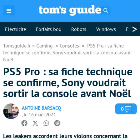
Rechercher
>
Electricité
Forfaits box
Robots
Windows
Freebo
Tomsguide.fr
Gaming
Consoles
PS5 Pro : sa fiche
technique se confirme, Sony voudrait sortir la console avant
Noël
PS5 Pro : sa fiche technique
se confirme, Sony voudrait
sortir la console avant Noël
ANTOINE BARSACQ
Com
0
, le 16 mars 2024
Facebook
Twitter
Whatsapp
Reddit
Les leakers accordent leurs violons concernant la