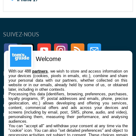
SUIVEZ-NOUS
Facebook
Twitter
Youtube
Instagram
RSS
Newsletter
Welcome
With our 488
partners
, we wish to store and access information on
ENTREPRISE
À PROPOS
your devices (cookies, pixels in emails, etc.), combine and share
your personal data with our partners, whether collected on this
website or in our emails, already held by some of us, or obtained
Qui sommes nous
La rédaction
later, including in other contexts.
Processing this data (identifiers, browsing, preferences, purchases,
Mentions légales et CGU
Contact
loyalty programs, IP, postal addresses and emails, phone, precise
geolocation, etc.) allows developing and offering you services,
Confidentialité et Cookies
content, commercial offers and ads across your devices and
screens (including by email, post, SMS, phone, audio, and video),
Préférences cookies
personalising them, measuring their performance, and analysing
audiences.
You can "accept all" and withdraw your consent at any time via the
"cookie" icon
. You can also "set detailed preferences" and object to
processing activities not subject to consent. These choices remain