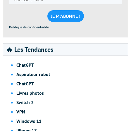
e-
mail
*
Politique de confidentialité
🔥 Les Tendances
ChatGPT
Aspirateur robot
ChatGPT
Livres photos
Switch 2
VPN
Windows 11
iPhone 17