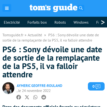
Rechercher
>
Electricité
Forfaits box
Robots
Windows
Freebo
Tomsguide.fr
Actualité
PS6 : Sony dévoile une date de
sortie de la remplaçante de la PS5, il va falloir attendre
PS6 : Sony dévoile une date
de sortie de la remplaçante
de la PS5, il va falloir
attendre
AYMERIC GEOFFRE-ROULAND
Com
0
, le 24 novembre 2022
Facebook
Twitter
Whatsapp
Reddit