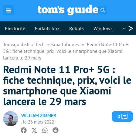
Rechercher
>
Electricité
Forfaits box
Robots
Windows
Freebo
Tomsguide.fr
Tech
Smartphones
Redmi Note 11 Pro+
5G : fiche technique, prix, voici le smartphone que Xiaomi
lancera le 29 mars
Redmi Note 11 Pro+ 5G :
fiche technique, prix, voici le
smartphone que Xiaomi
lancera le 29 mars
WILLIAM ZIMMER
Com
0
, le 26 mars 2022
Facebook
Twitter
Whatsapp
Reddit