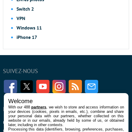
Switch 2
VPN
Windows 11
iPhone 17
SUIVEZ-NOUS
Facebook
Twitter
Youtube
Instagram
RSS
Newsletter
Welcome
With our 488
partners
, we wish to store and access information on
ENTREPRISE
À PROPOS
your devices (cookies, pixels in emails, etc.), combine and share
your personal data with our partners, whether collected on this
website or in our emails, already held by some of us, or obtained
Qui sommes nous
La rédaction
later, including in other contexts.
Processing this data (identifiers, browsing, preferences, purchases,
Mentions légales et CGU
Contact