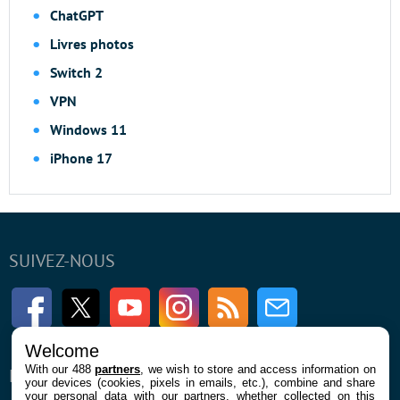
ChatGPT
Livres photos
Switch 2
VPN
Windows 11
iPhone 17
SUIVEZ-NOUS
Facebook
Twitter
Youtube
Instagram
RSS
Newsletter
Welcome
With our 488
partners
, we wish to store and access information on
ENTREPRISE
À PROPOS
your devices (cookies, pixels in emails, etc.), combine and share
your personal data with our partners, whether collected on this