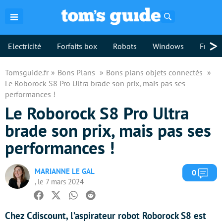
Rechercher
>
Electricité
Forfaits box
Robots
Windows
Freebo
Tomsguide.fr
Bons Plans
Bons plans objets connectés
Le Roborock S8 Pro Ultra brade son prix, mais pas ses
performances !
Le Roborock S8 Pro Ultra
brade son prix, mais pas ses
performances !
MARIANNE LE GAL
Com
0
, le 7 mars 2024
Facebook
Twitter
Whatsapp
Reddit
Chez Cdiscount, l’aspirateur robot Roborock S8 est