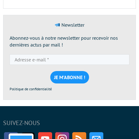
Newsletter
Abonnez-vous à notre newsletter pour recevoir nos
dernières actus par mail !
Adresse
e-
mail
*
Politique de confidentialité
SUIVEZ-NOUS
Facebook
Twitter
Youtube
Instagram
RSS
Newsletter