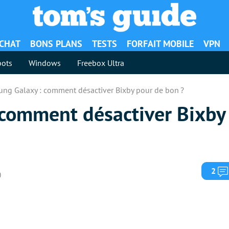
ACHAT
BONS PLANS
TESTS
FORFAIT MOBILE
VPN
ots
Windows
Freebox Ultra
ng Galaxy : comment désactiver Bixby pour de bon ?
comment désactiver Bixby
2
0