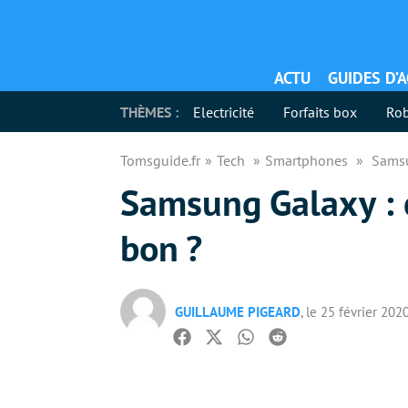
ACTU
GUIDES D’
THÈMES :
Electricité
Forfaits box
Rob
Tomsguide.fr
Tech
Smartphones
Samsu
Samsung Galaxy : 
bon ?
GUILLAUME PIGEARD
, le 25 février 202
Facebook
Twitter
Whatsapp
Reddit