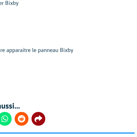
er Bixby
aire apparaitre le panneau Bixby
ussi...
din
Whatsapp
Reddit
Share