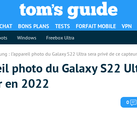
ACHAT
BONS PLANS
TESTS
FORFAIT MOBILE
VPN
ots
Windows
Freebox Ultra
ng : l’appareil photo du Galaxy S22 Ultra sera privé de ce capteu
il photo du Galaxy S22 Ul
ur en 2022
0