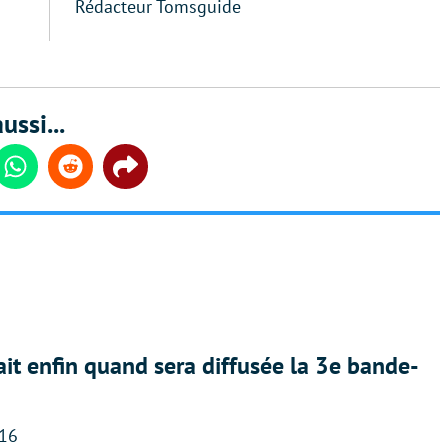
Rédacteur Tomsguide
ussi...
din
Whatsapp
Reddit
Share
ait enfin quand sera diffusée la 3e bande-
:16