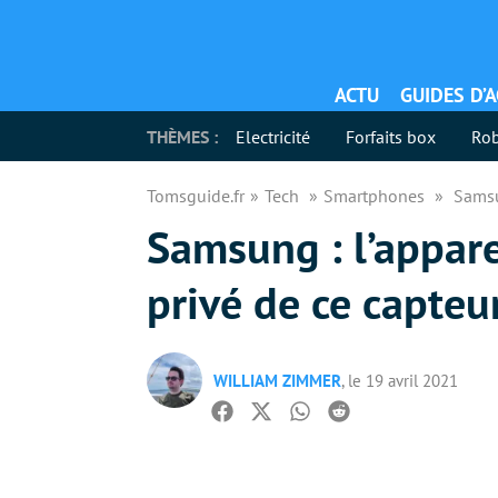
ACTU
GUIDES D’
THÈMES :
Electricité
Forfaits box
Rob
Tomsguide.fr
Tech
Smartphones
Samsu
Samsung : l’appare
privé de ce capte
WILLIAM ZIMMER
, le 19 avril 2021
Facebook
Twitter
Whatsapp
Reddit