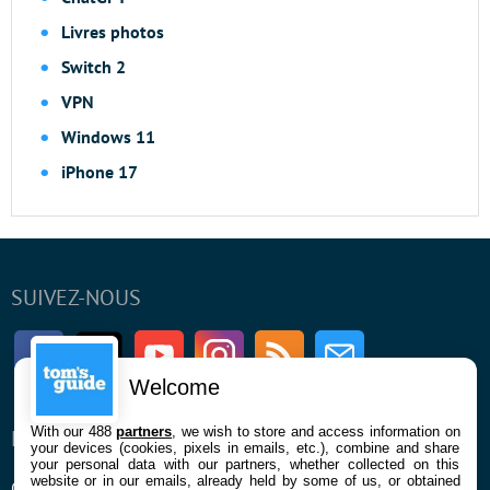
Livres photos
Switch 2
VPN
Windows 11
iPhone 17
SUIVEZ-NOUS
Facebook
Twitter
Youtube
Instagram
RSS
Newsletter
Welcome
With our 488
partners
, we wish to store and access information on
ENTREPRISE
À PROPOS
your devices (cookies, pixels in emails, etc.), combine and share
your personal data with our partners, whether collected on this
website or in our emails, already held by some of us, or obtained
Qui sommes nous
La rédaction