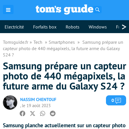
Rechercher
>
Electricité
Forfaits box
Robots
Windows
Freebo
Tomsguide.fr
Tech
Smartphones
Samsung prépare un
capteur photo de 440 mégapixels, la future arme du Galaxy
S24 ?
Samsung prépare un capteur
photo de 440 mégapixels, la
future arme du Galaxy S24 ?
NASSIM CHENTOUF
Com
0
, le 19 août 2023
Facebook
Twitter
Whatsapp
Reddit
Samsung planche actuellement sur un capteur photo