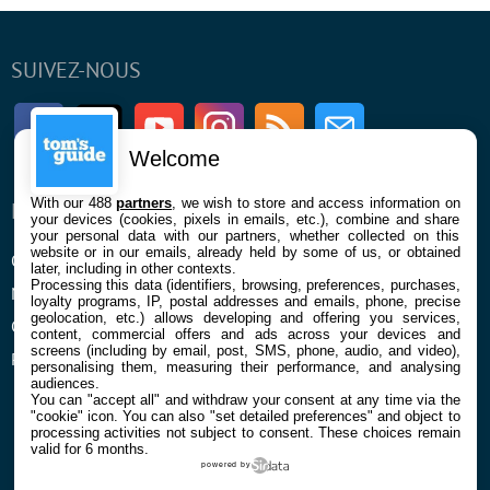
SUIVEZ-NOUS
Facebook
Twitter
Youtube
Instagram
RSS
Newsletter
Welcome
With our 488
partners
, we wish to store and access information on
ENTREPRISE
À PROPOS
your devices (cookies, pixels in emails, etc.), combine and share
your personal data with our partners, whether collected on this
website or in our emails, already held by some of us, or obtained
Qui sommes nous
La rédaction
later, including in other contexts.
Processing this data (identifiers, browsing, preferences, purchases,
Mentions légales et CGU
Contact
loyalty programs, IP, postal addresses and emails, phone, precise
geolocation, etc.) allows developing and offering you services,
Confidentialité et Cookies
content, commercial offers and ads across your devices and
screens (including by email, post, SMS, phone, audio, and video),
Préférences cookies
personalising them, measuring their performance, and analysing
audiences.
You can "accept all" and withdraw your consent at any time via the
"cookie" icon
. You can also "set detailed preferences" and object to
processing activities not subject to consent. These choices remain
valid for 6 months.
powered by