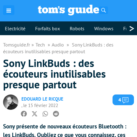
Rechercher
>
Electricité
Forfaits box
Robots
Windows
Freebo
Tomsguide.fr
Tech
Audio
Sony LinkBuds : des
écouteurs inutilisables presque partout
Sony LinkBuds : des
écouteurs inutilisables
presque partout
EDOUARD LE RICQUE
Com
4
, le 15 février 2022
Facebook
Twitter
Whatsapp
Reddit
Sony présente de nouveaux écouteurs Bluetooth :
les LinkBuds. Oubliez ce que vous connaissez, ces