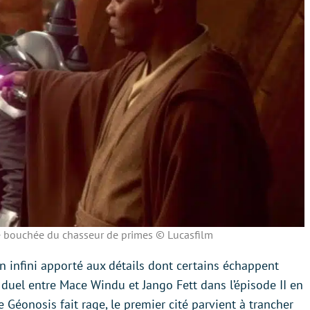
 bouchée du chasseur de primes © Lucasfilm
soin infini apporté aux détails dont certains échappent
duel entre Mace Windu et Jango Fett dans l’épisode II en
de Géonosis fait rage, le premier cité parvient à trancher