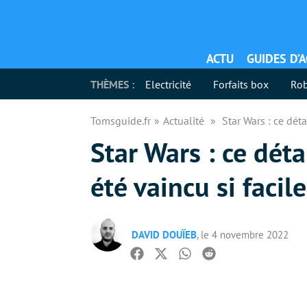
ACTU
GUIDES D’
THÈMES :
Electricité
Forfaits box
Rob
Tomsguide.fr
Actualité
Star Wars : ce dét
Star Wars : ce déta
été vaincu si faci
DAVID DOUÏEB
, le 4 novembre 2022
Facebook
Twitter
Whatsapp
Reddit