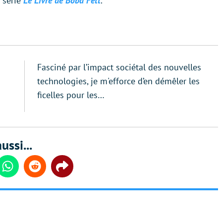
 série
Le Livre de Boba Fett
.
Fasciné par l’impact sociétal des nouvelles
technologies, je m'efforce d’en démêler les
ficelles pour les…
ussi...
din
Whatsapp
Reddit
Share