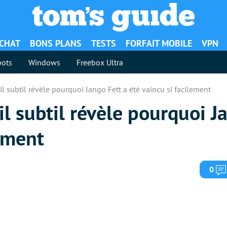
ACHAT
BONS PLANS
TESTS
FORFAIT MOBILE
VPN
ots
Windows
Freebox Ultra
ail subtil révèle pourquoi Jango Fett a été vaincu si facilement
il subtil révèle pourquoi J
lement
0