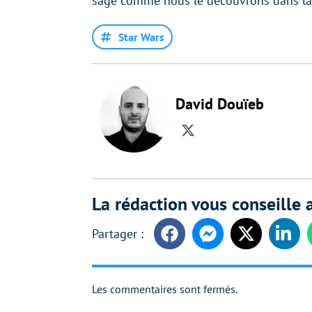
sage comme nous le découvrons dans la
Star Wars
David Douïeb
Twitter
La rédaction vous conseille a
Facebook
Messenger
Twitter
Linke
Les commentaires sont fermés.