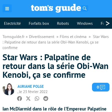
Rechercher
>
Electricité
Forfaits box
Robots
Windows
Freebo
Tomsguide.fr
Divertissement
Films et cinéma
Star Wars
: Palpatine de retour dans la série Obi-Wan Kenobi, ça se
confirme
Star Wars : Palpatine de
retour dans la série Obi-Wan
Kenobi, ça se confirme
AURIANE POLGE
Com
0
, le 23 février 2022
Facebook
Twitter
Whatsapp
Reddit
Ian McDiarmid dans le rôle de l’Empereur Palpatine