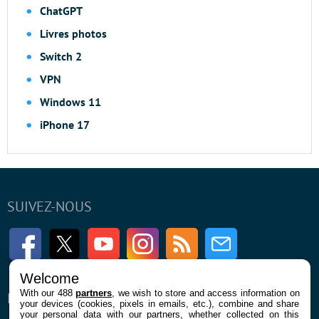
ChatGPT
Livres photos
Switch 2
VPN
Windows 11
iPhone 17
SUIVEZ-NOUS
Facebook
Twitter
Youtube
Instagram
RSS
Newsletter
Welcome
With our 488
partners
, we wish to store and access information on
ENTREPRISE
À PROPOS
your devices (cookies, pixels in emails, etc.), combine and share
your personal data with our partners, whether collected on this