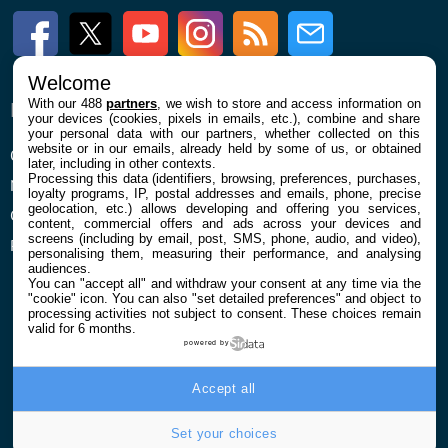
Facebook
Twitter
Youtube
Instagram
RSS
Newsletter
Welcome
With our 488
partners
, we wish to store and access information on
ENTREPRISE
À PROPOS
your devices (cookies, pixels in emails, etc.), combine and share
your personal data with our partners, whether collected on this
website or in our emails, already held by some of us, or obtained
Qui sommes nous
La rédaction
later, including in other contexts.
Processing this data (identifiers, browsing, preferences, purchases,
Mentions légales et CGU
Contact
loyalty programs, IP, postal addresses and emails, phone, precise
geolocation, etc.) allows developing and offering you services,
Confidentialité et Cookies
content, commercial offers and ads across your devices and
screens (including by email, post, SMS, phone, audio, and video),
Préférences cookies
personalising them, measuring their performance, and analysing
audiences.
You can "accept all" and withdraw your consent at any time via the
"cookie" icon
. You can also "set detailed preferences" and object to
processing activities not subject to consent. These choices remain
valid for 6 months.
powered by
© 2026 Galaxie Media Tous droits réservés
Accept all
Set your choices