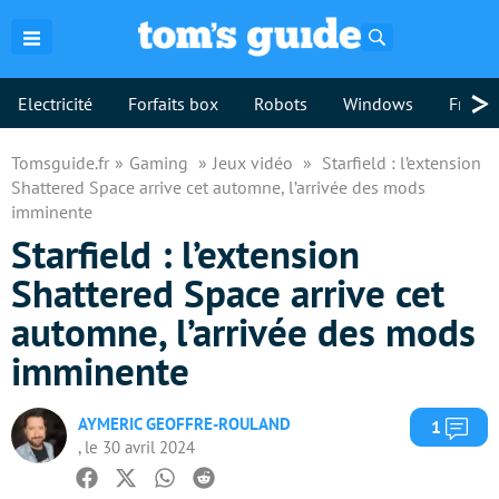
Rechercher
>
Electricité
Forfaits box
Robots
Windows
Freebo
Tomsguide.fr
Gaming
Jeux vidéo
Starfield : l’extension
Shattered Space arrive cet automne, l’arrivée des mods
imminente
Starfield : l’extension
Shattered Space arrive cet
automne, l’arrivée des mods
imminente
AYMERIC GEOFFRE-ROULAND
Com
1
, le 30 avril 2024
Facebook
Twitter
Whatsapp
Reddit