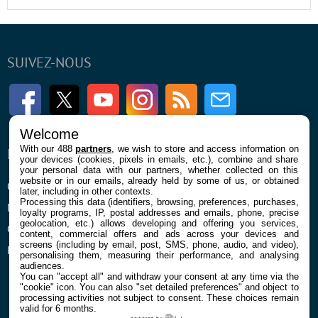
SUIVEZ-NOUS
Facebook
Twitter
Youtube
Instagram
RSS
Newsletter
Welcome
With our 488
partners
, we wish to store and access information on
ENTREPRISE
À PROPOS
your devices (cookies, pixels in emails, etc.), combine and share
your personal data with our partners, whether collected on this
website or in our emails, already held by some of us, or obtained
Qui sommes nous
La rédaction
later, including in other contexts.
Processing this data (identifiers, browsing, preferences, purchases,
Mentions légales et CGU
Contact
loyalty programs, IP, postal addresses and emails, phone, precise
geolocation, etc.) allows developing and offering you services,
Confidentialité et Cookies
content, commercial offers and ads across your devices and
screens (including by email, post, SMS, phone, audio, and video),
Préférences cookies
personalising them, measuring their performance, and analysing
audiences.
You can "accept all" and withdraw your consent at any time via the
"cookie" icon
. You can also "set detailed preferences" and object to
processing activities not subject to consent. These choices remain
valid for 6 months.