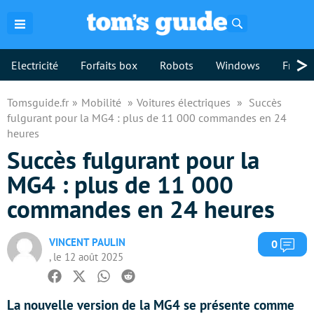
Rechercher
>
Electricité
Forfaits box
Robots
Windows
Freebo
Tomsguide.fr
Mobilité
Voitures électriques
Succès
fulgurant pour la MG4 : plus de 11 000 commandes en 24
heures
Succès fulgurant pour la
MG4 : plus de 11 000
commandes en 24 heures
VINCENT PAULIN
Com
0
, le 12 août 2025
Facebook
Twitter
Whatsapp
Reddit
La nouvelle version de la MG4 se présente comme