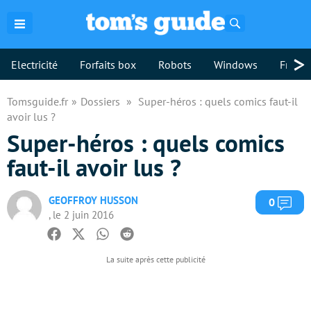
Rechercher
>
Electricité
Forfaits box
Robots
Windows
Freebo
Tomsguide.fr
Dossiers
Super-héros : quels comics faut-il
avoir lus ?
Super-héros : quels comics
faut-il avoir lus ?
GEOFFROY HUSSON
Com
0
, le 2 juin 2016
Facebook
Twitter
Whatsapp
Reddit