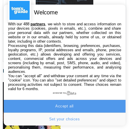
Welcome
With our 488
partners
, we wish to store and access information on
your devices (cookies, pixels in emails, etc.), combine and share
your personal data with our partners, whether collected on this
website or in our emails, already held by some of us, or obtained
Batman : Un Long Halloween
later, including in other contexts.
Processing this data (identifiers, browsing, preferences, purchases,
loyalty programs, IP, postal addresses and emails, phone, precise
35€ > Amazon
geolocation, etc.) allows developing and offering you services,
content, commercial offers and ads across your devices and
screens (including by email, post, SMS, phone, audio, and video),
personalising them, measuring their performance, and analysing
Un Deuil dans la Famille
audiences.
You can "accept all" and withdraw your consent at any time via the
"cookie" icon
. You can also "set detailed preferences" and object to
processing activities not subject to consent. These choices remain
valid for 6 months.
powered by
Accept all
Set your choices