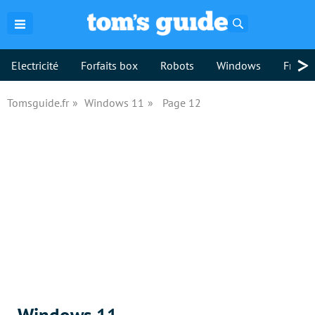
Rechercher
>
Electricité
Forfaits box
Robots
Windows
Freebo
Tomsguide.fr
Windows 11
Page 12