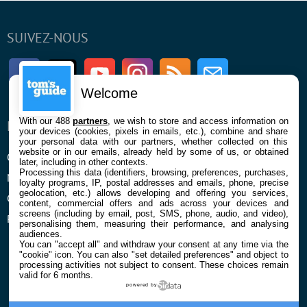
SUIVEZ-NOUS
Facebook
Twitter
Youtube
Instagram
RSS
Newsletter
Welcome
With our 488
partners
, we wish to store and access information on
ENTREPRISE
À PROPOS
your devices (cookies, pixels in emails, etc.), combine and share
your personal data with our partners, whether collected on this
website or in our emails, already held by some of us, or obtained
Qui sommes nous
La rédaction
later, including in other contexts.
Processing this data (identifiers, browsing, preferences, purchases,
Mentions légales et CGU
Contact
loyalty programs, IP, postal addresses and emails, phone, precise
geolocation, etc.) allows developing and offering you services,
Confidentialité et Cookies
content, commercial offers and ads across your devices and
screens (including by email, post, SMS, phone, audio, and video),
Préférences cookies
personalising them, measuring their performance, and analysing
audiences.
You can "accept all" and withdraw your consent at any time via the
"cookie" icon
. You can also "set detailed preferences" and object to
processing activities not subject to consent. These choices remain
valid for 6 months.
powered by