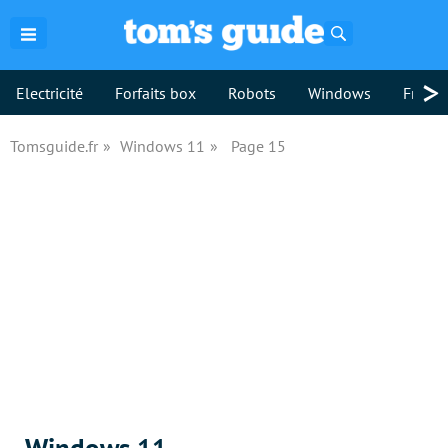
Rechercher
>
Electricité
Forfaits box
Robots
Windows
Freebo
Tomsguide.fr
Windows 11
Page 15