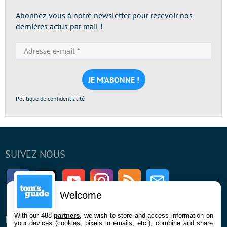
Abonnez-vous à notre newsletter pour recevoir nos
dernières actus par mail !
Adresse
e-
mail
*
Politique de confidentialité
SUIVEZ-NOUS
Facebook
Twitter
Youtube
Instagram
RSS
Newsletter
Welcome
With our 488
partners
, we wish to store and access information on
ENTREPRISE
À PROPOS
your devices (cookies, pixels in emails, etc.), combine and share