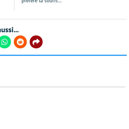
préféré la souris…
ussi...
din
Whatsapp
Reddit
Share