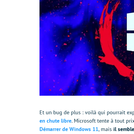
Et un bug de plus : voilà qui pourrait e
en chute libre
. Microsoft tente à tout pri
Démarrer de Windows 11
, mais
il sembl