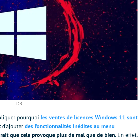
DR
xpliquer pourquoi
les ventes de licences Windows 11 sont
x d’ajouter
des fonctionnalités inédites au menu
erait que cela provoque plus de mal que de bien
. En effet,