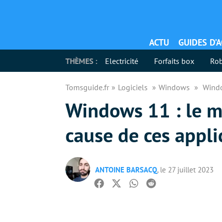
ACTU
GUIDES D’
THÈMES :
Electricité
Forfaits box
Rob
Tomsguide.fr
Logiciels
Windows
Windo
Windows 11 : le m
cause de ces appli
ANTOINE BARSACQ
, le 27 juillet 2023
Facebook
Twitter
Whatsapp
Reddit