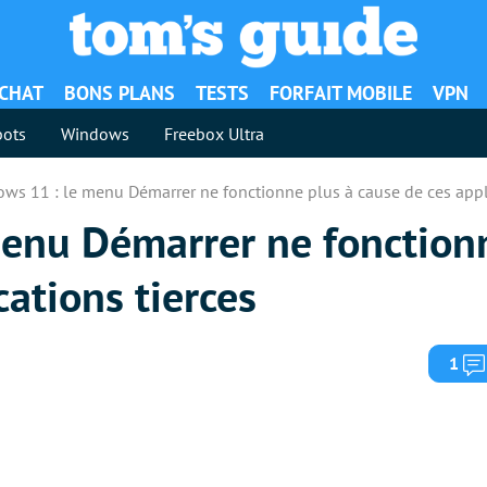
ACHAT
BONS PLANS
TESTS
FORFAIT MOBILE
VPN
ots
Windows
Freebox Ultra
ws 11 : le menu Démarrer ne fonctionne plus à cause de ces appli
enu Démarrer ne fonctionn
cations tierces
1