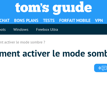
ACHAT
BONS PLANS
TESTS
FORFAIT MOBILE
VPN
ots
Windows
Freebox Ultra
t activer le mode sombre ?
ent activer le mode somb
0