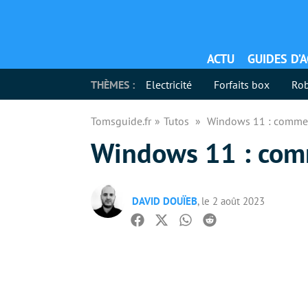
ACTU
GUIDES D’
THÈMES :
Electricité
Forfaits box
Rob
Tomsguide.fr
Tutos
Windows 11 : commen
Windows 11 : comm
DAVID DOUÏEB
, le 2 août 2023
Facebook
Twitter
Whatsapp
Reddit