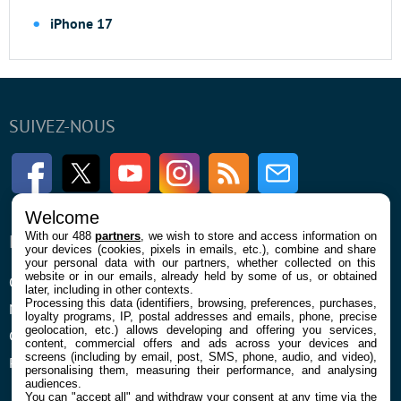
iPhone 17
SUIVEZ-NOUS
Facebook
Twitter
Youtube
Instagram
RSS
Newsletter
Welcome
With our 488
partners
, we wish to store and access information on
ENTREPRISE
À PROPOS
your devices (cookies, pixels in emails, etc.), combine and share
your personal data with our partners, whether collected on this
website or in our emails, already held by some of us, or obtained
Qui sommes nous
La rédaction
later, including in other contexts.
Processing this data (identifiers, browsing, preferences, purchases,
Mentions légales et CGU
Contact
loyalty programs, IP, postal addresses and emails, phone, precise
geolocation, etc.) allows developing and offering you services,
Confidentialité et Cookies
content, commercial offers and ads across your devices and
screens (including by email, post, SMS, phone, audio, and video),
Préférences cookies
personalising them, measuring their performance, and analysing
audiences.
You can "accept all" and withdraw your consent at any time via the