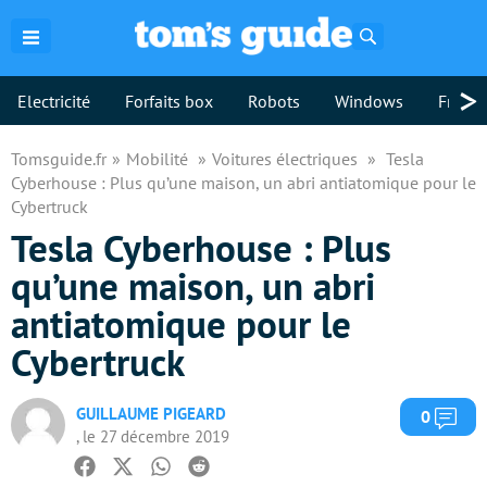
Rechercher
>
Electricité
Forfaits box
Robots
Windows
Freebo
Tomsguide.fr
Mobilité
Voitures électriques
Tesla
Cyberhouse : Plus qu’une maison, un abri antiatomique pour le
Cybertruck
Tesla Cyberhouse : Plus
qu’une maison, un abri
antiatomique pour le
Cybertruck
GUILLAUME PIGEARD
Com
0
, le 27 décembre 2019
Facebook
Twitter
Whatsapp
Reddit