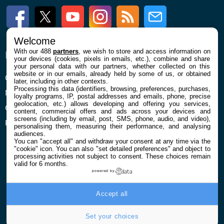
Facebook
Twitter
Youtube
Instagram
RSS
Newsletter
Welcome
With our 488
partners
, we wish to store and access information on
ENTREPRISE
À PROPOS
your devices (cookies, pixels in emails, etc.), combine and share
your personal data with our partners, whether collected on this
website or in our emails, already held by some of us, or obtained
Qui sommes nous
La rédaction
later, including in other contexts.
Processing this data (identifiers, browsing, preferences, purchases,
Mentions légales et CGU
Contact
loyalty programs, IP, postal addresses and emails, phone, precise
geolocation, etc.) allows developing and offering you services,
Confidentialité et Cookies
content, commercial offers and ads across your devices and
screens (including by email, post, SMS, phone, audio, and video),
Préférences cookies
personalising them, measuring their performance, and analysing
audiences.
You can "accept all" and withdraw your consent at any time via the
"cookie" icon
. You can also "set detailed preferences" and object to
processing activities not subject to consent. These choices remain
valid for 6 months.
powered by
© 2026 Galaxie Media Tous droits réservés
Accept all
Set your choices