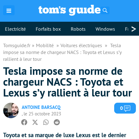
Rechercher
>
Electricité
Forfaits box
Robots
Windows
Freebo
Tomsguide.fr
Mobilité
Voitures électriques
Tesla
impose sa norme de chargeur NACS : Toyota et Lexus s’y
rallient à leur tour
Tesla impose sa norme de
chargeur NACS : Toyota et
Lexus s’y rallient à leur tour
ANTOINE BARSACQ
Com
0
, le 25 octobre 2023
Facebook
Twitter
Whatsapp
Reddit
Toyota et sa marque de luxe Lexus est le dernier