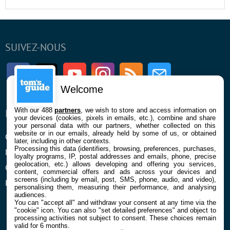
SUIVEZ-NOUS
Facebook
Twitter
Youtube
Instagram
RSS
Newsletter
Welcome
With our 488
partners
, we wish to store and access information on
ENTREPRISE
À PROPOS
your devices (cookies, pixels in emails, etc.), combine and share
your personal data with our partners, whether collected on this
website or in our emails, already held by some of us, or obtained
Qui sommes nous
La rédaction
later, including in other contexts.
Processing this data (identifiers, browsing, preferences, purchases,
Mentions légales et CGU
Contact
loyalty programs, IP, postal addresses and emails, phone, precise
geolocation, etc.) allows developing and offering you services,
Confidentialité et Cookies
content, commercial offers and ads across your devices and
screens (including by email, post, SMS, phone, audio, and video),
Préférences cookies
personalising them, measuring their performance, and analysing
audiences.
You can "accept all" and withdraw your consent at any time via the
"cookie" icon
. You can also "set detailed preferences" and object to
processing activities not subject to consent. These choices remain
valid for 6 months.