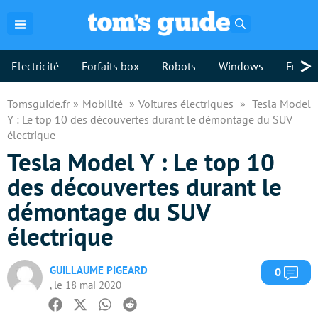
Rechercher
>
Electricité
Forfaits box
Robots
Windows
Freebo
Tomsguide.fr
Mobilité
Voitures électriques
Tesla Model
Y : Le top 10 des découvertes durant le démontage du SUV
électrique
Tesla Model Y : Le top 10
des découvertes durant le
démontage du SUV
électrique
GUILLAUME PIGEARD
Com
0
, le 18 mai 2020
Facebook
Twitter
Whatsapp
Reddit