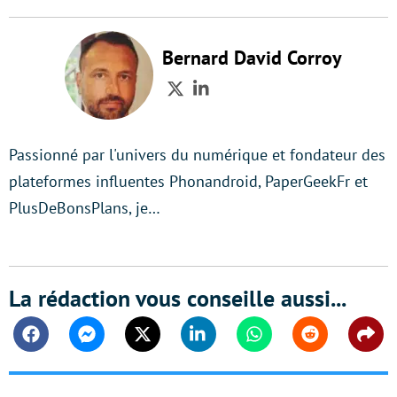
Bernard David Corroy
Twitter
LinkedIn
Passionné par l'univers du numérique et fondateur des
plateformes influentes Phonandroid, PaperGeekFr et
PlusDeBonsPlans, je…
La rédaction vous conseille aussi...
Facebook
Messenger
Twitter
Linkedin
Whatsapp
Reddit
Shar