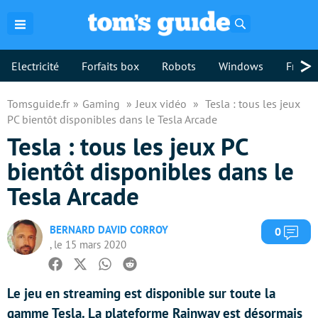
Rechercher
>
Electricité
Forfaits box
Robots
Windows
Freebo
Tomsguide.fr
Gaming
Jeux vidéo
Tesla : tous les jeux
PC bientôt disponibles dans le Tesla Arcade
Tesla : tous les jeux PC
bientôt disponibles dans le
Tesla Arcade
BERNARD DAVID CORROY
Com
0
, le 15 mars 2020
Facebook
Twitter
Whatsapp
Reddit
Le jeu en streaming est disponible sur toute la
gamme Tesla. La plateforme Rainway est désormais