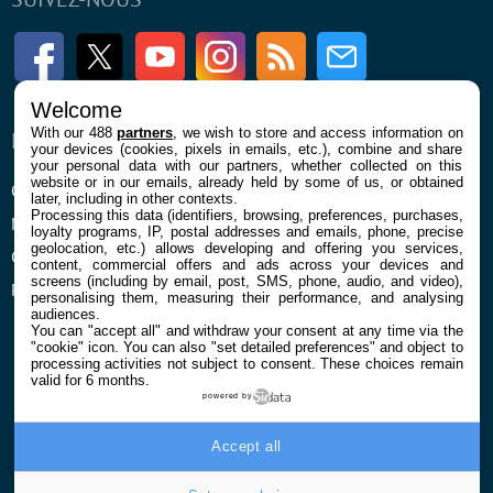
Facebook
Twitter
Youtube
Instagram
RSS
Newsletter
Welcome
With our 488
partners
, we wish to store and access information on
ENTREPRISE
À PROPOS
your devices (cookies, pixels in emails, etc.), combine and share
your personal data with our partners, whether collected on this
website or in our emails, already held by some of us, or obtained
Qui sommes nous
La rédaction
later, including in other contexts.
Processing this data (identifiers, browsing, preferences, purchases,
Mentions légales et CGU
Contact
loyalty programs, IP, postal addresses and emails, phone, precise
geolocation, etc.) allows developing and offering you services,
Confidentialité et Cookies
content, commercial offers and ads across your devices and
screens (including by email, post, SMS, phone, audio, and video),
Préférences cookies
personalising them, measuring their performance, and analysing
audiences.
You can "accept all" and withdraw your consent at any time via the
"cookie" icon
. You can also "set detailed preferences" and object to
processing activities not subject to consent. These choices remain
valid for 6 months.
powered by
© 2026 Galaxie Media Tous droits réservés
Accept all