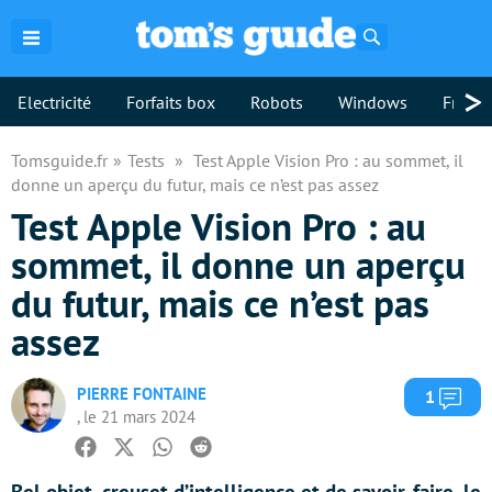
Rechercher
>
Electricité
Forfaits box
Robots
Windows
Freebo
Tomsguide.fr
Tests
Test Apple Vision Pro : au sommet, il
donne un aperçu du futur, mais ce n’est pas assez
Test Apple Vision Pro : au
sommet, il donne un aperçu
du futur, mais ce n’est pas
assez
PIERRE FONTAINE
Com
1
, le 21 mars 2024
Facebook
Twitter
Whatsapp
Reddit