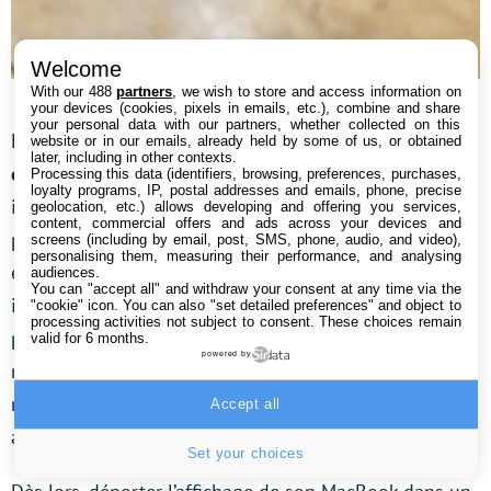
Welcome
Les caméras chargées du suivi de vos doigts…
With our 488
partners
, we wish to store and access information on
your devices (cookies, pixels in emails, etc.), combine and share
your personal data with our partners, whether collected on this
En revanche,
leur résolution est tout à fait
website or in our emails, already held by some of us, or obtained
later, including in other contexts.
exceptionnelle à 3 386 pixels par pouce
. Là où les
Processing this data (identifiers, browsing, preferences, purchases,
loyalty programs, IP, postal addresses and emails, phone, precise
iPhone 15 Pro n’ont pas à rougir avec environ 460
geolocation, etc.) allows developing and offering you services,
content, commercial offers and ads across your devices and
pixels par pouce, et là où le Meta Quest 3 affiche
screens (including by email, post, SMS, phone, audio, and video),
personalising them, measuring their performance, and analysing
environ 1 218 pixels par pouce. Néanmoins, il est
audiences.
You can "accept all" and withdraw your consent at any time via the
important de rappeler que l’on regarde la dalle de très
"cookie" icon
. You can also "set detailed preferences" and object to
processing activities not subject to consent. These choices remain
près et au travers d’une lentille. Il faut donc parler de
valid for 6 months.
powered by
résolution angulaire (en pixels par degré) qui est ici
moindre que celle d’un MacBook Pro, par exemple,
Accept all
avec ces 254 ppp.
Set your choices