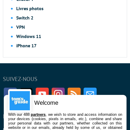
Livres photos
Switch 2
VPN
Windows 11
iPhone 17
SUIVEZ-NOUS
Facebook
Twitter
Youtube
Instagram
RSS
Newsletter
Welcome
With our 488
partners
, we wish to store and access information on
ENTREPRISE
À PROPOS
your devices (cookies, pixels in emails, etc.), combine and share
your personal data with our partners, whether collected on this
website or in our emails, already held by some of us, or obtained
Qui sommes nous
La rédaction