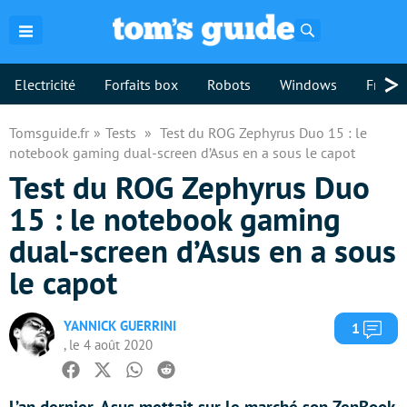
Rechercher
>
Electricité
Forfaits box
Robots
Windows
Freebo
Tomsguide.fr
Tests
Test du ROG Zephyrus Duo 15 : le
notebook gaming dual-screen d’Asus en a sous le capot
Test du ROG Zephyrus Duo
15 : le notebook gaming
dual-screen d’Asus en a sous
le capot
YANNICK GUERRINI
Com
1
, le 4 août 2020
Facebook
Twitter
Whatsapp
Reddit