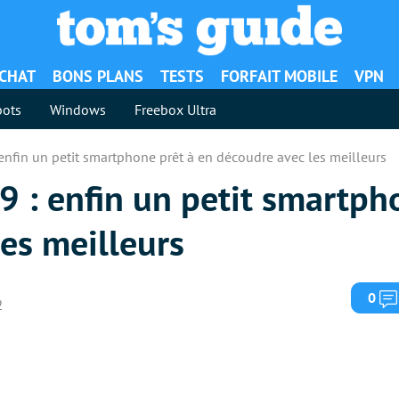
ACHAT
BONS PLANS
TESTS
FORFAIT MOBILE
VPN
ots
Windows
Freebox Ultra
 enfin un petit smartphone prêt à en découdre avec les meilleurs
9 : enfin un petit smartph
es meilleurs
0
2