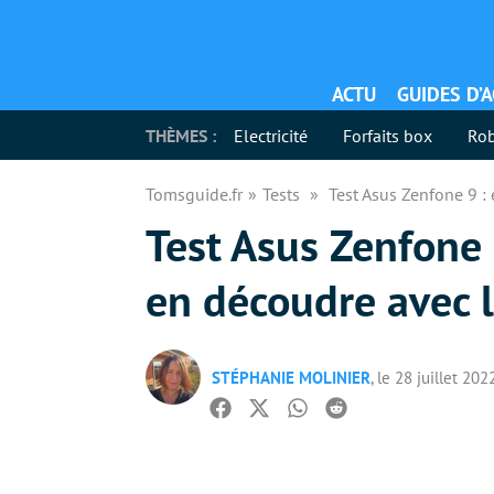
ACTU
GUIDES D’
THÈMES :
Electricité
Forfaits box
Rob
Tomsguide.fr
Tests
Test Asus Zenfone 9 :
Test Asus Zenfone 
en découdre avec l
STÉPHANIE MOLINIER
, le 28 juillet 202
Facebook
Twitter
Whatsapp
Reddit