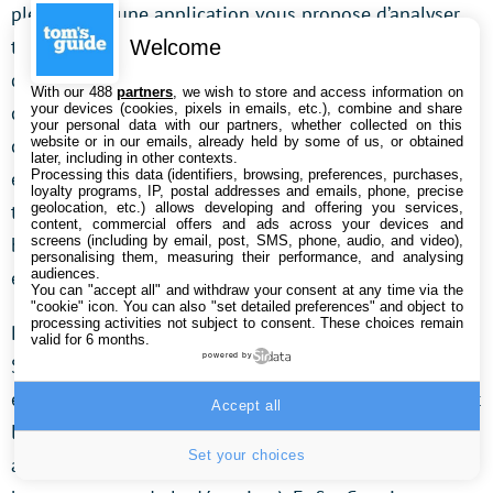
pleinement, une application vous propose d’analyser
trois photos de votre visage et de vos oreilles, afin
Welcome
d’affiner les réglages dans les moindres détails. Et si
With our 488
partners
, we wish to store and access information on
your devices (cookies, pixels in emails, etc.), combine and share
cette démarche peut laisser dubitatif, force est de
your personal data with our partners, whether collected on this
website or in our emails, already held by some of us, or obtained
constater que le résultat s’avère des plus convaincants
later, including in other contexts.
Processing this data (identifiers, browsing, preferences, purchases,
en pratique lorsqu’il s’agit de regarder des films. Cette
loyalty programs, IP, postal addresses and emails, phone, precise
geolocation, etc.) allows developing and offering you services,
technologie peut être mise à profit également pour
content, commercial offers and ads across your devices and
screens (including by email, post, SMS, phone, audio, and video),
bénéficier d’une ambiance sonore d’excellente qualité
personalising them, measuring their performance, and analysing
audiences.
en jouant.
You can "accept all" and withdraw your consent at any time via the
"cookie" icon
. You can also "set detailed preferences" and object to
processing activities not subject to consent. These choices remain
Bon point, malgré son poids assez élevé, le casque
valid for 6 months.
powered by
SXFI offre un bon confort d’utilisation. Ses oreillettes
en cuir souple sont entourées d’une bande de led, dont
Accept all
la couleur est configurable par l’intermédiaire associée
Set your choices
au casque. D’autre part, son micro est amovible (un