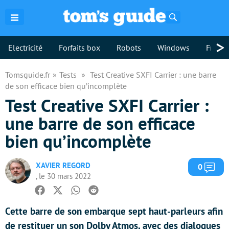
Rechercher
>
Electricité
Forfaits box
Robots
Windows
Freebo
Tomsguide.fr
Tests
Test Creative SXFI Carrier : une barre
de son efficace bien qu’incomplète
Test Creative SXFI Carrier :
une barre de son efficace
bien qu’incomplète
XAVIER REGORD
Com
0
, le 30 mars 2022
Facebook
Twitter
Whatsapp
Reddit
Cette barre de son embarque sept haut-parleurs afin
de restituer un son Dolby Atmos, avec des dialogues