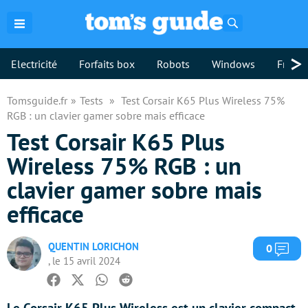
Rechercher
>
Electricité
Forfaits box
Robots
Windows
Freebo
Tomsguide.fr
Tests
Test Corsair K65 Plus Wireless 75%
RGB : un clavier gamer sobre mais efficace
Test Corsair K65 Plus
Wireless 75% RGB : un
clavier gamer sobre mais
efficace
QUENTIN LORICHON
Com
0
, le 15 avril 2024
Facebook
Twitter
Whatsapp
Reddit