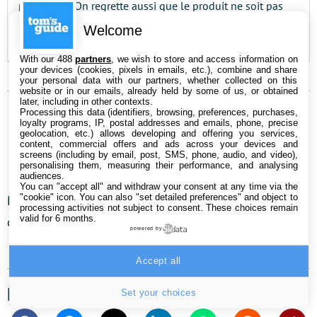
perfectible. On regrette aussi que le produit ne soit pas
livré avec un repose-poignets, et que la molette de
Welcome
contrôle du volume soit avare en personnalisation.
With our 488
partners
, we wish to store and access information on
your devices (cookies, pixels in emails, etc.), combine and share
your personal data with our partners, whether collected on this
website or in our emails, already held by some of us, or obtained
later, including in other contexts.
Processing this data (identifiers, browsing, preferences, purchases,
Quentin Lorichon
loyalty programs, IP, postal addresses and emails, phone, precise
geolocation, etc.) allows developing and offering you services,
content, commercial offers and ads across your devices and
Twitter
LinkedIn
screens (including by email, post, SMS, phone, audio, and video),
personalising them, measuring their performance, and analysing
audiences.
You can "accept all" and withdraw your consent at any time via the
"cookie" icon
. You can also "set detailed preferences" and object to
Passionné de tech et de jeux vidéo, je me complais à
processing activities not subject to consent. These choices remain
valid for 6 months.
découvrir de nouveaux titres…
powered by
Accept all
La rédaction vous conseille aussi...
Set your choices