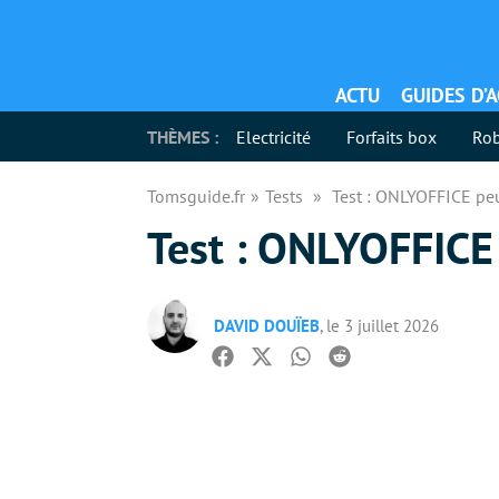
ACTU
GUIDES D’
THÈMES :
Electricité
Forfaits box
Rob
Tomsguide.fr
Tests
Test : ONLYOFFICE peu
Test : ONLYOFFICE 
DAVID DOUÏEB
, le 3 juillet 2026
Facebook
Twitter
Whatsapp
Reddit