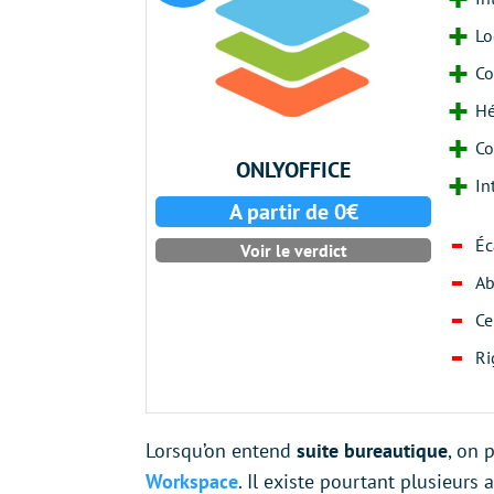
Lo
Co
Hé
Co
ONLYOFFICE
In
A partir de 0€
Éc
Voir le verdict
Ab
Ce
Ri
Lorsqu’on entend
suite bureautique
, on 
Workspace
. Il existe pourtant plusieurs