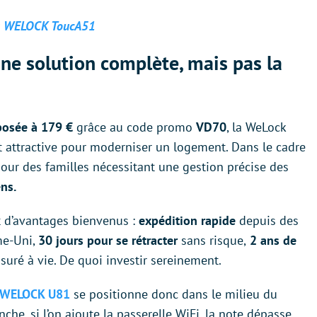
 la WELOCK ToucA51
une solution complète, mais pas la
posée à 179 €
grâce au code promo
VD70
, la WeLock
 attractive pour moderniser un logement. Dans le cadre
pour des familles nécessitant une gestion précise des
ns.
 d’avantages bienvenus :
expédition rapide
depuis des
me-Uni,
30 jours pour se rétracter
sans risque,
2 ans de
suré à vie. De quoi investir sereinement.
WELOCK U81
se positionne donc dans le milieu du
he, si l’on ajoute la passerelle WiFi, la note dépasse