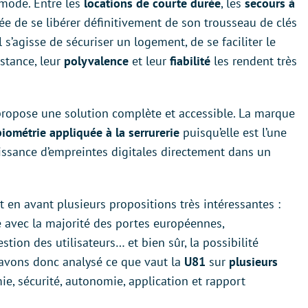
 mode. Entre les
locations de courte durée
, les
secours à
idée de se libérer définitivement de son trousseau de clés
l s’agisse de sécuriser un logement, de se faciliter le
istance, leur
polyvalence
et leur
fiabilité
les rendent très
ropose une solution complète et accessible. La marque
biométrie appliquée à la serrurerie
puisqu’elle est l’une
issance d’empreintes digitales directement dans un
 en avant plusieurs propositions très intéressantes :
é avec la majorité des portes européennes,
tion des utilisateurs… et bien sûr, la possibilité
 avons donc analysé ce que vaut la
U81
sur
plusieurs
ie, sécurité, autonomie, application et rapport