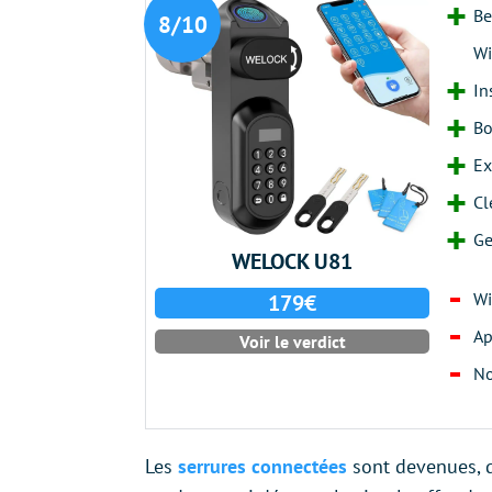
Be
8/10
Wi
In
Bo
Ex
Cl
Ge
WELOCK U81
Wi
179€
Ap
Voir le verdict
No
Les
serrures connectées
sont devenues, d