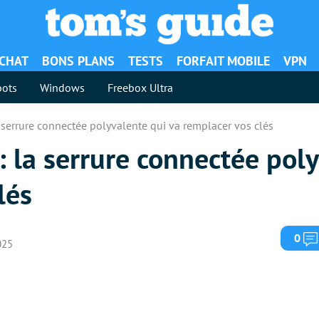
ACHAT
BONS PLANS
TESTS
FORFAIT MOBILE
VPN
ots
Windows
Freebox Ultra
serrure connectée polyvalente qui va remplacer vos clés
 la serrure connectée poly
lés
0
025