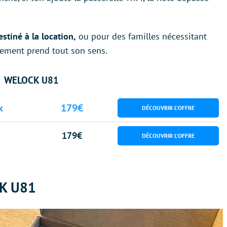
stiné à la location,
ou pour des familles nécessitant
ssement prend tout son sens.
WELOCK U81
k
179€
179€
CK U81