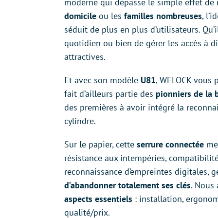
moderne qui dépasse le simple effet de
domicile
ou les
familles nombreuses
, l’
séduit de plus en plus d’utilisateurs. Qu’i
quotidien ou bien de gérer les accès à d
attractives.
Et avec son modèle
U81
, WELOCK vous p
fait d’ailleurs partie des
pionniers de la 
des premières à avoir intégré la reconna
cylindre.
Sur le papier, cette
serrure connectée
met
résistance aux intempéries, compatibilit
reconnaissance d’empreintes digitales, ges
d’abandonner totalement ses clés
. Nous
aspects essentiels
: installation, ergonom
qualité/prix.