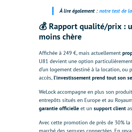
À lire également :
notre test de
💰 Rapport qualité/prix : 
moins chère
Affichée à 249 €, mais actuellement
pro
U81 devient une option particulièrement
d’un logement destiné à la location, ou 
accès,
l’investissement prend tout son se
WeLock accompagne en plus son produit
entrepôts situés en Europe et au Royau
garantie officielle
et un
support
client
as
Avec cette promotion de près de 30% la
marché des serrures connectées. En revanc