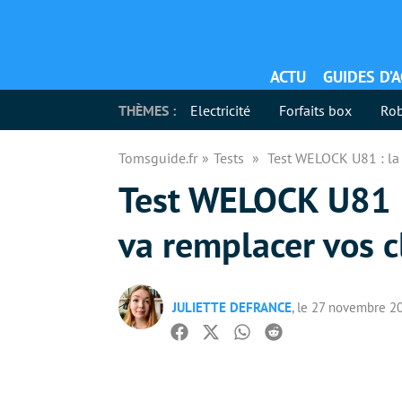
ACTU
GUIDES D’
THÈMES :
Electricité
Forfaits box
Rob
Tomsguide.fr
Tests
Test WELOCK U81 : la 
Test WELOCK U81 :
va remplacer vos c
JULIETTE DEFRANCE
, le 27 novembre 2
Facebook
Twitter
Whatsapp
Reddit