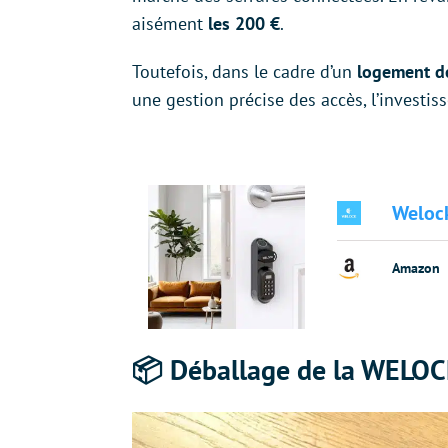
aisément
les 200 €
.
Toutefois, dans le cadre d’un
logement de
une gestion précise des accès, l’investi
Weloc
Amazon
📦 Déballage de la WELO