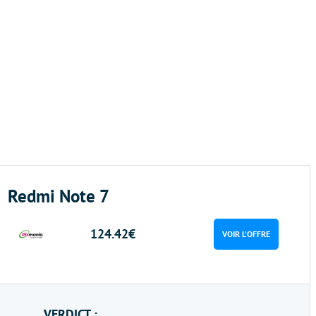
Redmi Note 7
124.42€
VOIR L’OFFRE
VERDICT :