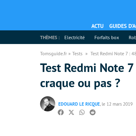
ACTU
GUIDES D’
THÈMES :
Electricité
Forfaits box
Rob
Tomsguide.fr
Tests
Test Redmi Note 7 : 4
Test Redmi Note 7
craque ou pas ?
EDOUARD LE RICQUE
, le 12 mars 2019
Facebook
Twitter
Whatsapp
Reddit