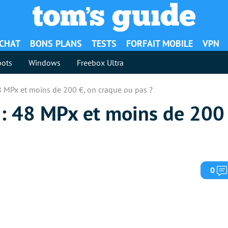
ACHAT
BONS PLANS
TESTS
FORFAIT MOBILE
VPN
ots
Windows
Freebox Ultra
8 MPx et moins de 200 €, on craque ou pas ?
 : 48 MPx et moins de 200 
0