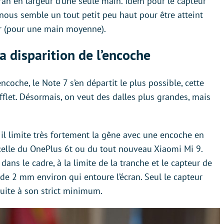
ran en largeur d’une seule main. Idem pour le capteur
, nous semble un tout petit peu haut pour être atteint
er (pour une main moyenne).
la disparition de l’encoche
encoche, le Note 7 s’en départit le plus possible, cette
et. Désormais, on veut des dalles plus grandes, mais
 il limite très fortement la gêne avec une encoche en
 celle du OnePlus 6t ou du tout nouveau Xiaomi Mi 9.
 dans le cadre, à la limite de la tranche et le capteur de
de 2 mm environ qui entoure l’écran. Seul le capteur
uite à son strict minimum.