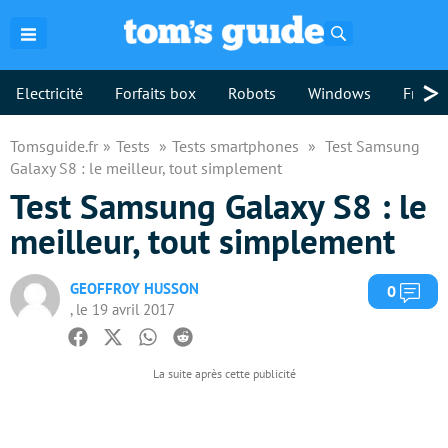
Rechercher
>
Electricité
Forfaits box
Robots
Windows
Freebo
Tomsguide.fr
Tests
Tests smartphones
Test Samsung
Galaxy S8 : le meilleur, tout simplement
Test Samsung Galaxy S8 : le
meilleur, tout simplement
GEOFFROY HUSSON
Com
0
, le 19 avril 2017
Facebook
Twitter
Whatsapp
Reddit