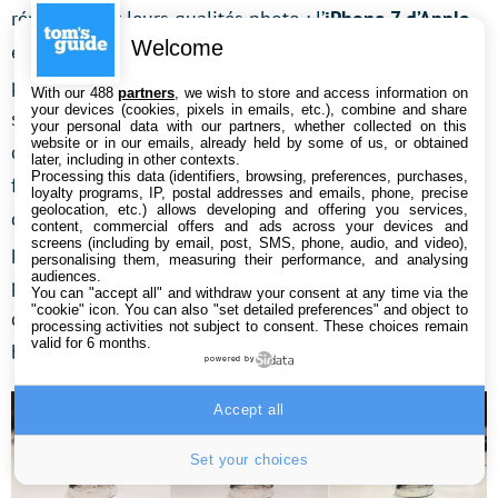
réputés pour leurs qualités photo : l’
iPhone 7 d’Apple
Welcome
et le précédent
Galaxy S7 de Samsung
. Nous avons
pris trois séries de photos avec chacun de ses trois
With our 488
partners
, we wish to store and access information on
your devices (cookies, pixels in emails, etc.), combine and share
smartphones. D’abord une photo de figurine afin
your personal data with our partners, whether collected on this
website or in our emails, already held by some of us, or obtained
d’évaluer l’effet Bokeh ainsi que la mise au point à
later, including in other contexts.
Processing this data (identifiers, browsing, preferences, purchases,
faible distance, une photo en faible luminosité afin
loyalty programs, IP, postal addresses and emails, phone, precise
geolocation, etc.) allows developing and offering you services,
d’évaluer sa capacité à reconnaître un objet et à capter
content, commercial offers and ads across your devices and
screens (including by email, post, SMS, phone, audio, and video),
plus ou moins de lumière, et une photo de paysage
personalising them, measuring their performance, and analysing
audiences.
pour savoir si le smartphone arrive à capturer tous les
You can "accept all" and withdraw your consent at any time via the
"cookie" icon
. You can also "set detailed preferences" and object to
détails, notamment dans les arbres, et à afficher les
processing activities not subject to consent. These choices remain
valid for 6 months.
bâtiments sans brûler le ciel grâce à son mode HDR.
powered by
Accept all
Set your choices