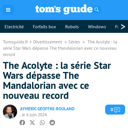
Rechercher
>
Electricité
Forfaits box
Robots
Windows
Freebo
Tomsguide.fr
Divertissement
Séries
The Acolyte : la
série Star Wars dépasse The Mandalorian avec ce nouveau
record
The Acolyte : la série Star
Wars dépasse The
Mandalorian avec ce
nouveau record
AYMERIC GEOFFRE-ROULAND
Com
0
, le 6 juin 2024
Facebook
Twitter
Whatsapp
Reddit