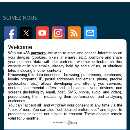
SUIVEZ-NOUS
Facebook
Twitter
Youtube
Instagram
RSS
Newsletter
Welcome
With our 488
partners
, we wish to store and access information on
ENTREPRISE
À PROPOS
your devices (cookies, pixels in emails, etc.), combine and share
your personal data with our partners, whether collected on this
website or in our emails, already held by some of us, or obtained
Qui sommes nous
La rédaction
later, including in other contexts.
Processing this data (identifiers, browsing, preferences, purchases,
Mentions légales et CGU
Contact
loyalty programs, IP, postal addresses and emails, phone, precise
geolocation, etc.) allows developing and offering you services,
Confidentialité et Cookies
content, commercial offers and ads across your devices and
screens (including by email, post, SMS, phone, audio, and video),
Préférences cookies
personalising them, measuring their performance, and analysing
audiences.
You can "accept all" and withdraw your consent at any time via the
"cookie" icon
. You can also "set detailed preferences" and object to
processing activities not subject to consent. These choices remain
valid for 6 months.
powered by