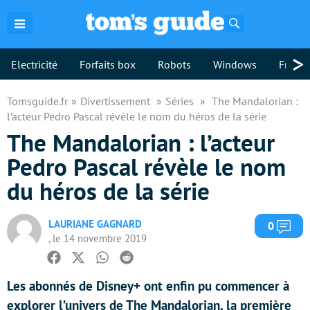
Rechercher
>
Electricité
Forfaits box
Robots
Windows
Freebo
Tomsguide.fr
Divertissement
Séries
The Mandalorian :
l’acteur Pedro Pascal révèle le nom du héros de la série
The Mandalorian : l’acteur
Pedro Pascal révèle le nom
du héros de la série
LAURIANE GAGNARD
Com
0
, le 14 novembre 2019
Facebook
Twitter
Whatsapp
Reddit
Les abonnés de Disney+ ont enfin pu commencer à
explorer l’univers de The Mandalorian, la première