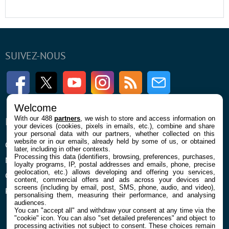
SUIVEZ-NOUS
Facebook
Twitter
Youtube
Instagram
RSS
Newsletter
Welcome
With our 488
partners
, we wish to store and access information on
ENTREPRISE
À PROPOS
your devices (cookies, pixels in emails, etc.), combine and share
your personal data with our partners, whether collected on this
website or in our emails, already held by some of us, or obtained
Qui sommes nous
La rédaction
later, including in other contexts.
Processing this data (identifiers, browsing, preferences, purchases,
Mentions légales et CGU
Contact
loyalty programs, IP, postal addresses and emails, phone, precise
geolocation, etc.) allows developing and offering you services,
Confidentialité et Cookies
content, commercial offers and ads across your devices and
screens (including by email, post, SMS, phone, audio, and video),
Préférences cookies
personalising them, measuring their performance, and analysing
audiences.
You can "accept all" and withdraw your consent at any time via the
"cookie" icon
. You can also "set detailed preferences" and object to
processing activities not subject to consent. These choices remain