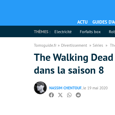
ACTU
GUIDES D’
THÈMES :
Electricité
Forfaits box
Rob
Tomsguide.fr
Divertissement
Séries
Th
The Walking Dead 
dans la saison 8
NASSIM CHENTOUF
, le 19 mai 2020
Facebook
Twitter
Whatsapp
Reddit