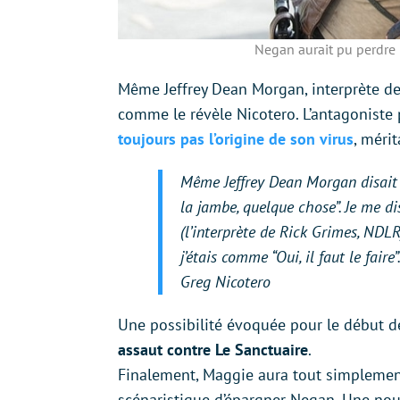
Negan aurait pu perdre 
Même Jeffrey Dean Morgan, interprète d
comme le révèle Nicotero. L’antagoniste
toujours pas l’origine de so
n
virus
, mérit
Même Jeffrey Dean Morgan disait 
la jambe, quelque chose
”. Je me di
(l’interprète de Rick Grimes, NDL
j’étais comme “
Oui, il faut le faire
”
Greg Nicotero
Une possibilité évoquée pour le début de
assaut contre Le Sanctuaire
.
Finalement, Maggie aura tout simplement
scénaristique d’épargner Negan. Une nou