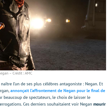
egan – Crédit : AMC
naître l’un de ses plus célèbres antagoniste : Negan. Et
organ,
annonçait l’affrontement de Negan pour le final de
ur beaucoup de spectateurs, le choix de laisser le
errogations. Ces derniers souhaitaient voir Negan
mourir