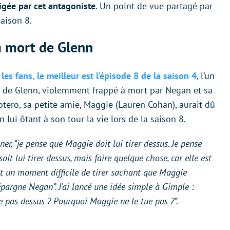
ligée par cet antagoniste
. Un point de vue partagé par
saison 8.
a mort de Glenn
les fans, le meilleur est l’épisode 8 de la saison 4
, l’un
at de Glenn, violemment frappé à mort par Negan et sa
otero, sa petite amie, Maggie (Lauren Cohan), aurait dû
lui ôtant à son tour la vie lors de la saison 8.
er, “
je pense que Maggie doit lui tirer dessus. Je pense
it lui tirer dessus, mais faire quelque chose, car elle est
nt un moment difficile de tirer sachant que Maggie
 épargne Negan
”. J’ai lancé une idée simple à Gimple :
le pas dessus ? Pourquoi Maggie ne le tue pas ?
”.