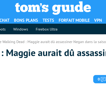
ACHAT
BONS PLANS
TESTS
FORFAIT MOBILE
VPN
ots
Windows
Freebox Ultra
e Walking Dead : Maggie aurait dû assassiner Negan dans la sais
: Maggie aurait dû assass
0