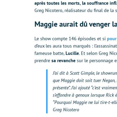
après toutes les morts, la souffrance inf
Greg Nicotero, réalisateur du final de la 
Maggie aurait dû venger l
Le show compte 146 épisodes et si
pour 
d’eux les aura tous marqués : l’assassin
fameuse batte,
Lucille
. Et selon Greg Nic
prendre
sa revanche
sur le personnage en 
J’ai dit à Scott Gimple, le showrunn
que Maggie doit soit tuer Negan, so
présente
”. J’ai ajouté “
c’est vraime
s’effondre à genoux lorsque Rick
“
Pourquoi Maggie ne lui tire-t-el
Greg Nicotero