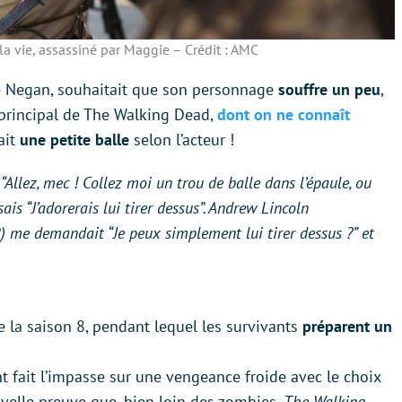
la vie, assassiné par Maggie – Crédit : AMC
e Negan, souhaitait que son personnage
souffre un peu
,
 principal de The Walking Dead,
dont on ne connaît
ait
une petite balle
selon l’acteur !
“
Allez, mec ! Collez moi un trou de balle dans l’épaule, ou
sais “
J’adorerais lui tirer dessus
”. Andrew Lincoln
R) me demandait “
Je peux simplement lui tirer dessus ?
” et
.
 la saison 8, pendant lequel les survivants
préparent un
 fait l’impasse sur une vengeance froide avec le choix
velle preuve que, bien loin des zombies,
The Walking