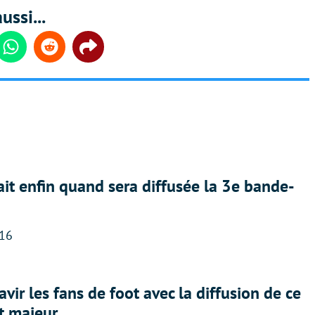
ussi...
din
Whatsapp
Reddit
Share
ait enfin quand sera diffusée la 3e bande-
:16
avir les fans de foot avec la diffusion de ce
t majeur