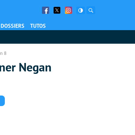
Facebook
Twitter
Facebook
Rechercher
DOSSIERS
TUTOS
on 8
iner Negan
Commentaires