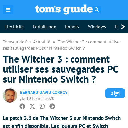
Rechercher
>
Electricité
Forfaits box
Robots
Windows
Freebo
Tomsguide.fr
Actualité
The Witcher 3 : comment utiliser
ses sauvegardes PC sur Nintendo Switch ?
The Witcher 3 : comment
utiliser ses sauvegardes PC
sur Nintendo Switch ?
BERNARD DAVID CORROY
Com
0
, le 19 février 2020
Facebook
Twitter
Whatsapp
Reddit
Le patch 3.6 de The Witcher 3 sur Nintendo Switch
est enfin disponible. Les joueurs PC et Switch