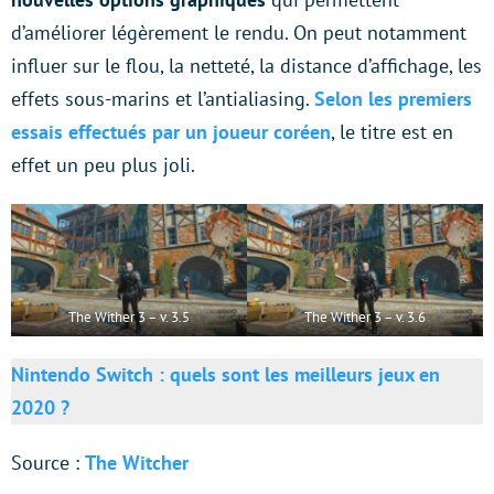
d’améliorer légèrement le rendu. On peut notamment
influer sur le flou, la netteté, la distance d’affichage, les
effets sous-marins et l’antialiasing.
Selon les premiers
essais effectués par un joueur coréen
, le titre est en
effet un peu plus joli.
The Wither 3 – v. 3.5
The Wither 3 – v. 3.6
Nintendo Switch : quels sont les meilleurs jeux en
2020 ?
Source :
The Witcher