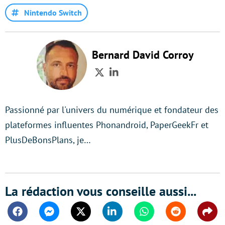
Nintendo Switch
Bernard David Corroy
Twitter
LinkedIn
Passionné par l'univers du numérique et fondateur des
plateformes influentes Phonandroid, PaperGeekFr et
PlusDeBonsPlans, je…
La rédaction vous conseille aussi...
Facebook
Messenger
Twitter
Linkedin
Whatsapp
Reddit
Shar