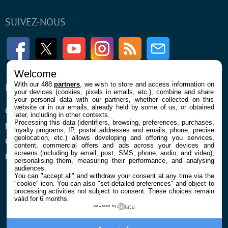
SUIVEZ-NOUS
Facebook
Twitter
Youtube
Instagram
RSS
Newsletter
Welcome
With our 488
partners
, we wish to store and access information on
ENTREPRISE
À PROPOS
your devices (cookies, pixels in emails, etc.), combine and share
your personal data with our partners, whether collected on this
website or in our emails, already held by some of us, or obtained
Qui sommes nous
La rédaction
later, including in other contexts.
Processing this data (identifiers, browsing, preferences, purchases,
Mentions légales et CGU
Contact
loyalty programs, IP, postal addresses and emails, phone, precise
geolocation, etc.) allows developing and offering you services,
Confidentialité et Cookies
content, commercial offers and ads across your devices and
screens (including by email, post, SMS, phone, audio, and video),
Préférences cookies
personalising them, measuring their performance, and analysing
audiences.
You can "accept all" and withdraw your consent at any time via the
"cookie" icon
. You can also "set detailed preferences" and object to
processing activities not subject to consent. These choices remain
valid for 6 months.
powered by
© 2026 Galaxie Media Tous droits réservés