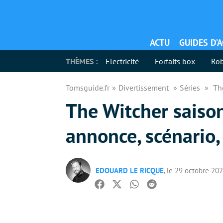
ACTU
GUIDES D’
THÈMES :
Electricité
Forfaits box
Rob
Tomsguide.fr
Divertissement
Séries
Th
The Witcher saison 
annonce, scénario,
EDOUARD LE RICQUE
, le 29 octobre 20
Facebook
Twitter
Whatsapp
Reddit