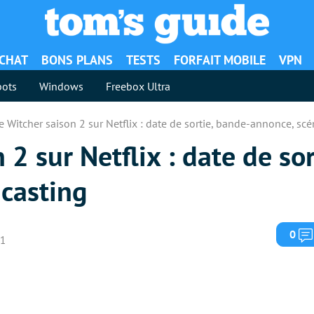
ACHAT
BONS PLANS
TESTS
FORFAIT MOBILE
VPN
ots
Windows
Freebox Ultra
e Witcher saison 2 sur Netflix : date de sortie, bande-annonce, scé
2 sur Netflix : date de so
 casting
0
21