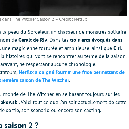
) dans The Witcher Saison 2 – Crédit : Netflix
s la peau du Sorceleur, un chasseur de monstres solitaire
u nom de
Geralt de Riv
. Dans les
trois arcs évoqués dans
, une magicienne torturée et ambitieuse, ainsi que
Ciri
,
is histoires qui vont se rencontrer au terme de la saison,
aravant, ne respectant aucune chronologie.
ctateurs,
Netflix a daigné fournir une frise permettant de
 première saison de The Witcher
.
u monde de The Witcher, en se basant toujours sur les
apkowski
. Voici tout ce que l’on sait actuellement de cette
e sortie, son scénario ou encore son casting.
a saison 2 ?