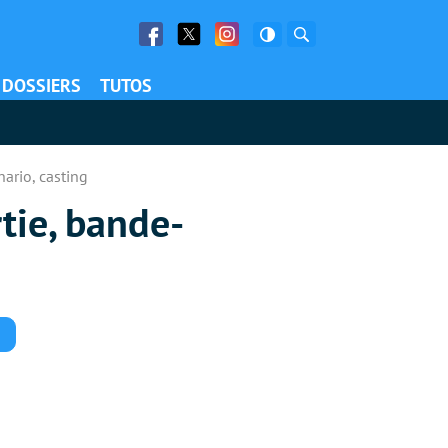
Facebook
Twitter
Facebook
Rechercher
DOSSIERS
TUTOS
nario, casting
rtie, bande-
Commentaires