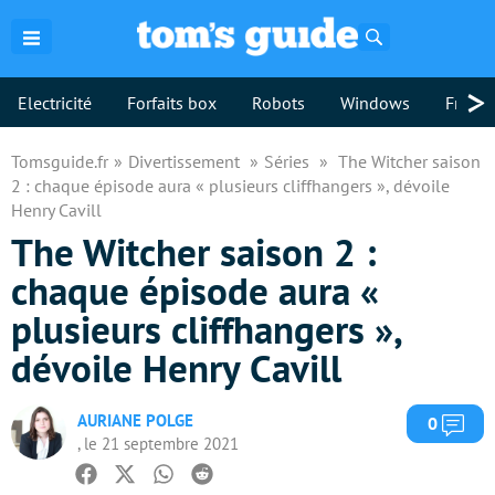
Rechercher
>
Electricité
Forfaits box
Robots
Windows
Freebo
Tomsguide.fr
Divertissement
Séries
The Witcher saison
2 : chaque épisode aura « plusieurs cliffhangers », dévoile
Henry Cavill
The Witcher saison 2 :
chaque épisode aura «
plusieurs cliffhangers »,
dévoile Henry Cavill
AURIANE POLGE
Com
0
, le 21 septembre 2021
Facebook
Twitter
Whatsapp
Reddit