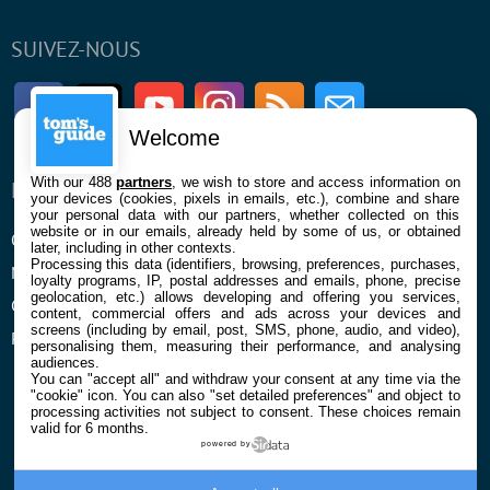
SUIVEZ-NOUS
Facebook
Twitter
Youtube
Instagram
RSS
Newsletter
Welcome
With our 488
partners
, we wish to store and access information on
ENTREPRISE
À PROPOS
your devices (cookies, pixels in emails, etc.), combine and share
your personal data with our partners, whether collected on this
website or in our emails, already held by some of us, or obtained
Qui sommes nous
La rédaction
later, including in other contexts.
Processing this data (identifiers, browsing, preferences, purchases,
Mentions légales et CGU
Contact
loyalty programs, IP, postal addresses and emails, phone, precise
geolocation, etc.) allows developing and offering you services,
Confidentialité et Cookies
content, commercial offers and ads across your devices and
screens (including by email, post, SMS, phone, audio, and video),
Préférences cookies
personalising them, measuring their performance, and analysing
audiences.
You can "accept all" and withdraw your consent at any time via the
"cookie" icon
. You can also "set detailed preferences" and object to
processing activities not subject to consent. These choices remain
valid for 6 months.
powered by
© 2026 Galaxie Media Tous droits réservés