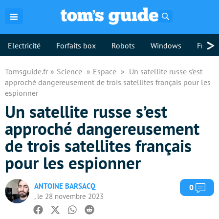
Rechercher
>
Electricité
Forfaits box
Robots
Windows
Freebo
Tomsguide.fr
Science
Espace
Un satellite russe s’est
approché dangereusement de trois satellites français pour les
espionner
Un satellite russe s’est
approché dangereusement
de trois satellites français
pour les espionner
ANTOINE BARSACQ
Com
0
, le 28 novembre 2023
Facebook
Twitter
Whatsapp
Reddit