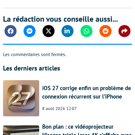
La rédaction vous conseille aussi...
Facebook
Messenger
Twitter
Linkedin
Whatsapp
Reddit
Shar
Les commentaires sont fermés.
Les derniers articles
iOS 27 corrige enfin un problème de
connexion récurrent sur l’iPhone
8 août 2026 12:07
Bon plan : ce vidéoprojecteur
Hisense triple laser 4K s’affiche avec