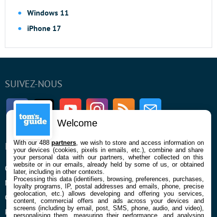
Windows 11
iPhone 17
SUIVEZ-NOUS
Facebook
Twitter
Youtube
Instagram
RSS
Newsletter
Welcome
With our 488
partners
, we wish to store and access information on
ENTREPRISE
À PROPOS
your devices (cookies, pixels in emails, etc.), combine and share
your personal data with our partners, whether collected on this
website or in our emails, already held by some of us, or obtained
Qui sommes nous
La rédaction
later, including in other contexts.
Processing this data (identifiers, browsing, preferences, purchases,
Mentions légales et CGU
Contact
loyalty programs, IP, postal addresses and emails, phone, precise
geolocation, etc.) allows developing and offering you services,
Confidentialité et Cookies
content, commercial offers and ads across your devices and
screens (including by email, post, SMS, phone, audio, and video),
Préférences cookies
personalising them, measuring their performance, and analysing