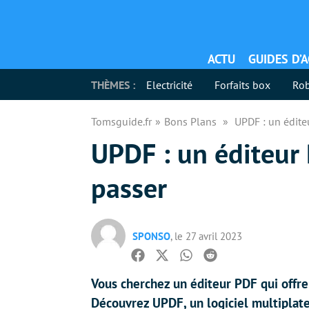
ACTU
GUIDES D’
THÈMES :
Electricité
Forfaits box
Rob
Tomsguide.fr
Bons Plans
UPDF : un édite
UPDF : un éditeur
passer
SPONSO
, le 27 avril 2023
Facebook
Twitter
Whatsapp
Reddit
Vous cherchez un éditeur PDF qui offre
Découvrez UPDF, un logiciel multiplat