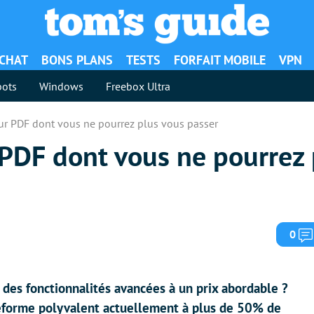
ACHAT
BONS PLANS
TESTS
FORFAIT MOBILE
VPN
ots
Windows
Freebox Ultra
ur PDF dont vous ne pourrez plus vous passer
 PDF dont vous ne pourrez 
0
 des fonctionnalités avancées à un prix abordable ?
eforme polyvalent actuellement à plus de 50% de