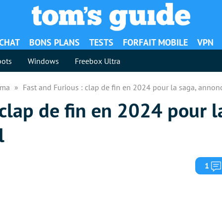
ACHAT
BONS PLANS
TESTS
FORFAIT MOBILE
VPN
ots
Windows
Freebox Ultra
néma
Fast and Furious : clap de fin en 2024 pour la saga, annon
 clap de fin en 2024 pour l
l
1