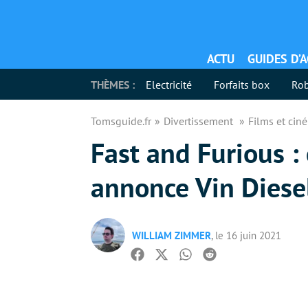
ACTU
GUIDES D’
THÈMES :
Electricité
Forfaits box
Rob
Tomsguide.fr
Divertissement
Films et ci
Fast and Furious :
annonce Vin Diese
WILLIAM ZIMMER
, le 16 juin 2021
Facebook
Twitter
Whatsapp
Reddit