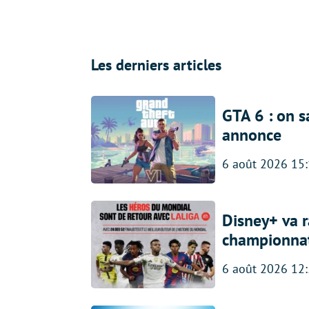
Les derniers articles
GTA 6 : on s
annonce
6 août 2026 15
Disney+ va r
championna
6 août 2026 12