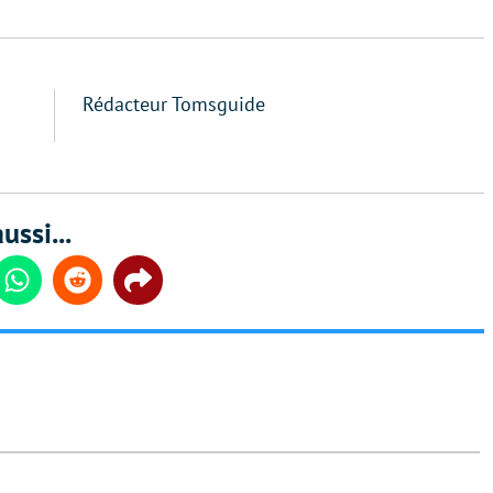
Rédacteur Tomsguide
ussi...
din
Whatsapp
Reddit
Share