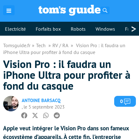
Rechercher
>
Electricité
Forfaits box
Robots
Windows
Freebo
Tomsguide.fr
Tech
RV / RA
Vision Pro : il faudra un
iPhone Ultra pour profiter à fond du casque
Vision Pro : il faudra un
iPhone Ultra pour profiter à
fond du casque
ANTOINE BARSACQ
Com
0
, le 5 septembre 2023
Facebook
Twitter
Whatsapp
Reddit
Apple veut intégrer le Vision Pro dans son fameux
écosystème d’appareils. À cette fin, l’entreprise