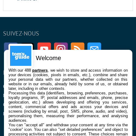
SUIVEZ-NOUS
Facebook
Twitter
Youtube
Instagram
RSS
Newsletter
Welcome
With our 488
partners
, we wish to store and access information on
ENTREPRISE
À PROPOS
your devices (cookies, pixels in emails, etc.), combine and share
your personal data with our partners, whether collected on this
website or in our emails, already held by some of us, or obtained
Qui sommes nous
La rédaction
later, including in other contexts.
Processing this data (identifiers, browsing, preferences, purchases,
Mentions légales et CGU
Contact
loyalty programs, IP, postal addresses and emails, phone, precise
geolocation, etc.) allows developing and offering you services,
Confidentialité et Cookies
content, commercial offers and ads across your devices and
screens (including by email, post, SMS, phone, audio, and video),
Préférences cookies
personalising them, measuring their performance, and analysing
audiences.
You can "accept all" and withdraw your consent at any time via the
"cookie" icon
. You can also "set detailed preferences" and object to
processing activities not subject to consent. These choices remain